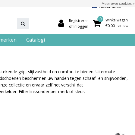
Meer over cookies »
Nederlands
0
Winkelwagen
Registreren
€0,00
of Inloggen
Excl. btw
merken
Catalogi
kende grip, slijtvastheid en comfort te bieden. Uitermate
andschoenen beschermen uw handen tegen schaaf- en snijwonden,
nze collectie en ervaar zelf het verschil dat
kvloer. Filter linksonder per merk of kleur.