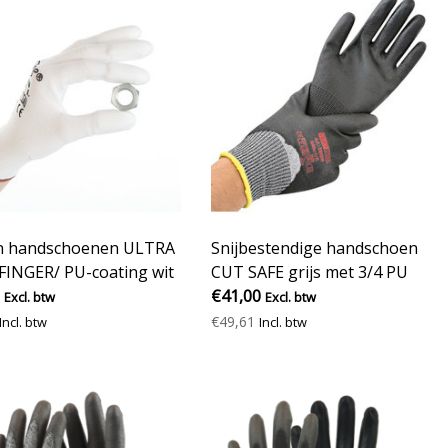
n handschoenen ULTRA
Snijbestendige handschoen
FINGER/ PU-coating wit
CUT SAFE grijs met 3/4 PU
coating
€41,00
Excl. btw
Excl. btw
€49,61
Incl. btw
Incl. btw