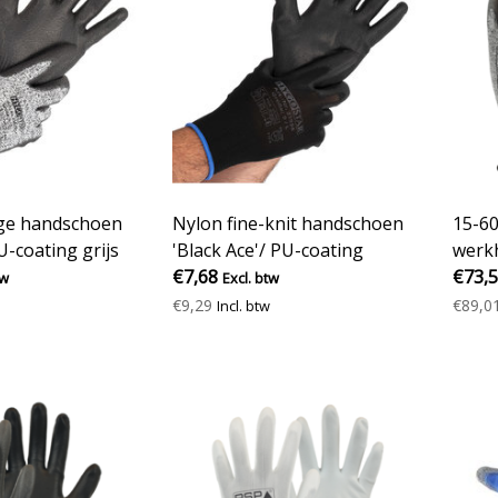
ige handschoen
Nylon fine-knit handschoen
15-60
-coating grijs
'Black Ace'/ PU-coating
werk
€7,68
€73,
tw
Excl. btw
€9,29
€89,0
Incl. btw