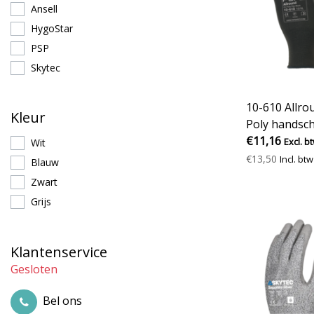
Ansell
HygoStar
PSP
Skytec
10-610 Allro
Kleur
Poly handsc
€11,16
Excl. b
Wit
€13,50
Incl. btw
Blauw
Zwart
Grijs
Klantenservice
Gesloten
Bel ons