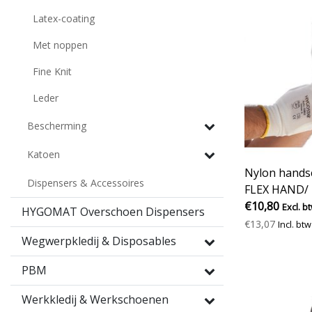
Latex-coating
Met noppen
Fine Knit
Leder
Bescherming
Katoen
Nylon hand
Dispensers & Accessoires
FLEX HAND/ 
€10,80
Excl. b
HYGOMAT Overschoen Dispensers
€13,07
Incl. btw
Wegwerpkledij & Disposables
PBM
Werkkledij & Werkschoenen