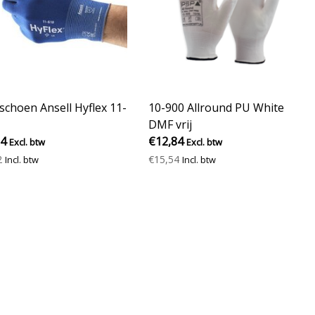
choen Ansell Hyflex 11-
10-900 Allround PU White
DMF vrij
04
€12,84
Excl. btw
Excl. btw
2
€15,54
Incl. btw
Incl. btw