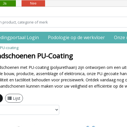
Ja
Nee
edingportaal Login
Podologie op de werkvloer
Onze 
PU-coating
dschoenen PU-Coating
choenen met PU-coating (polyurethaan) zijn ontworpen om een uitste
 de bouw, productie, assemblage of elektronica, onze PU-gecoate h
ibiliteit en tactiliteit behouden voor precisiewerk. Ontdek vandaag nog o
handschoenen kunnen maken voor uw veiligheid en efficiëntie op de wer
l
Lijst