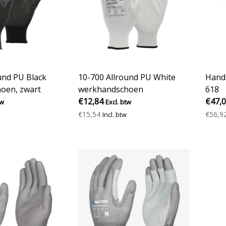
und PU Black
10-700 Allround PU White
Hands
hoen, zwart
werkhandschoen
618
€12,84
€47,
tw
Excl. btw
€15,54
€56,9
Incl. btw