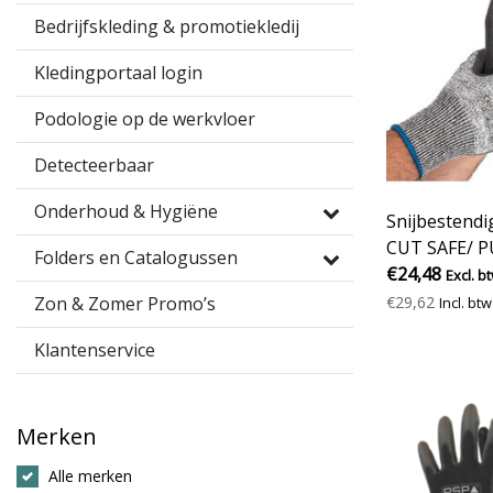
Bedrijfskleding & promotiekledij
Kledingportaal login
Podologie op de werkvloer
Detecteerbaar
Onderhoud & Hygiëne
Snijbestend
CUT SAFE/ PU
Folders en Catalogussen
€24,48
Excl. b
€29,62
Zon & Zomer Promo’s
Incl. btw
Klantenservice
Merken
Alle merken