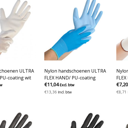
schoenen ULTRA
Nylon handschoenen ULTRA
Nylo
PU-coating wit
FLEX HAND/ PU-coating
FLEX 
blauw
€11,04
€7,20
tw
Excl. btw
€13,36
€8,71
Incl. btw