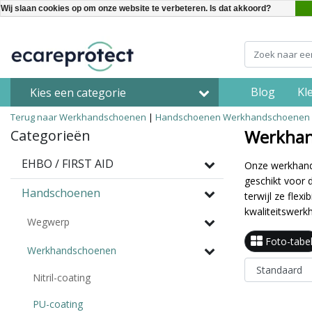
Wij slaan cookies op om onze website te verbeteren. Is dat akkoord?
Blog
Kl
Kies een categorie
Terug naar Werkhandschoenen
|
Handschoenen
Werkhandschoenen
Werkhan
Categorieën
EHBO / FIRST AID
Onze werkhands
geschikt voor
Handschoenen
terwijl ze flex
kwaliteitswerk
Wegwerp
Foto-tabe
Werkhandschoenen
Nitril-coating
PU-coating