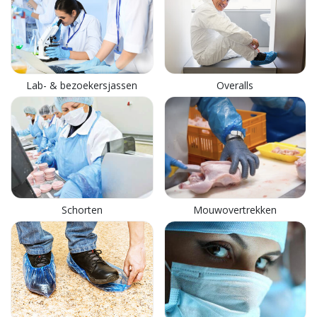
Lab- & bezoekersjassen
Overalls
Schorten
Mouwovertrekken