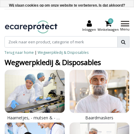
Wij slaan cookies op om onze website te verbeteren. Is dat akkoord?
Ja
0
Nee
Menu
Inloggen
Winkelwagen
Meer over cookies »
Terug naar home
|
Wegwerpkledij & Disposables
Wegwerpkledij & Disposables
Haarnetjes, - mutsen & - petten
Baardmaskers