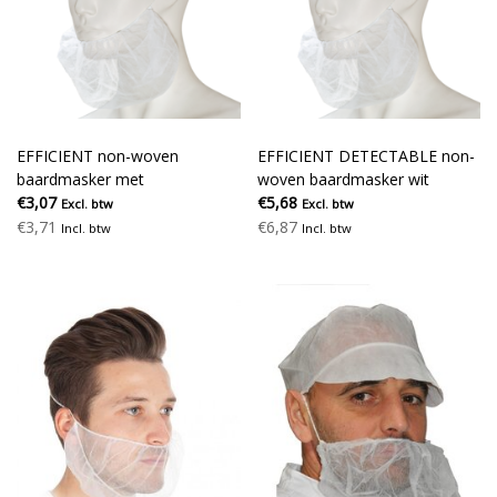
EFFICIENT non-woven
EFFICIENT DETECTABLE non-
baardmasker met
woven baardmasker wit
hoofdelastiek wit
€3,07
€5,68
Excl. btw
Excl. btw
€3,71
€6,87
Incl. btw
Incl. btw