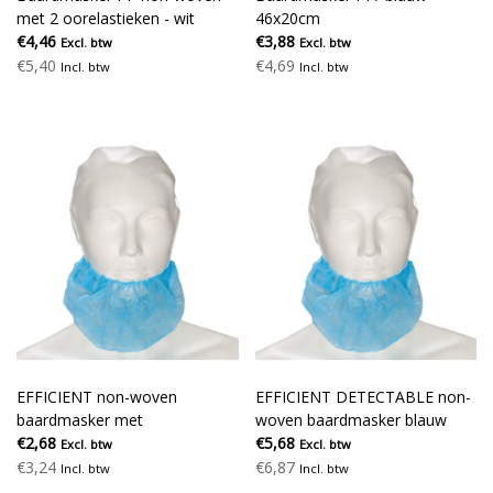
met 2 oorelastieken - wit
46x20cm
€4,46
€3,88
Excl. btw
Excl. btw
€5,40
€4,69
Incl. btw
Incl. btw
EFFICIENT non-woven
EFFICIENT DETECTABLE non-
baardmasker met
woven baardmasker blauw
hoofdelastiek blauw
€2,68
€5,68
Excl. btw
Excl. btw
€3,24
€6,87
Incl. btw
Incl. btw