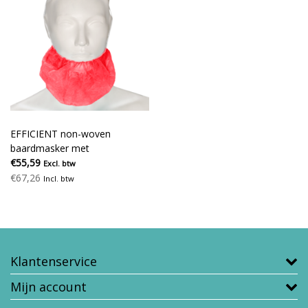
EFFICIENT non-woven
baardmasker met
hoofdelastiek rood
€55,59
Excl. btw
€67,26
Incl. btw
Klantenservice
Mijn account