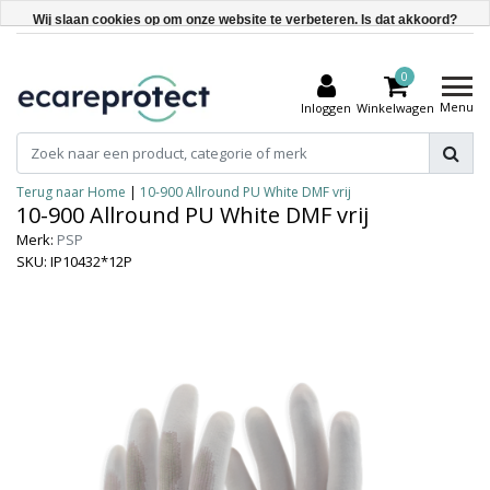
Wij slaan cookies op om onze website te verbeteren. Is dat akkoord?
Ja
0
Nee
Menu
Inloggen
Winkelwagen
Meer over cookies »
Terug naar Home
|
10-900 Allround PU White DMF vrij
10-900 Allround PU White DMF vrij
Merk:
PSP
SKU: IP10432*12P