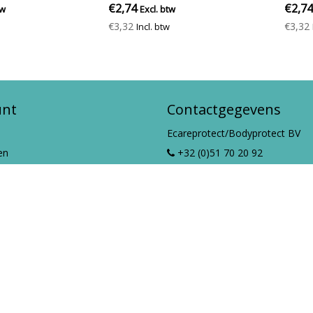
€2,74
€2,74
tw
Excl. btw
€3,32
€3,32
Incl. btw
unt
Contactgegevens
Ecareprotect/Bodyprotect BV
en
+32 (0)51 70 20 92
info@ecareprotect.be
t
Lodewijk de Raetlaan 39/1,
ucten
8770 Izegem
erkvloer - All rights reserved -