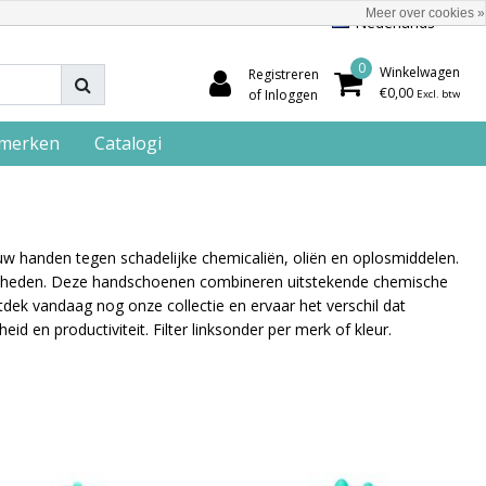
Meer over cookies »
Nederlands
0
Winkelwagen
Registreren
€0,00
of Inloggen
Excl. btw
merken
Catalogi
handen tegen schadelijke chemicaliën, oliën en oplosmiddelen.
aamheden. Deze handschoenen combineren uitstekende chemische
Ontdek vandaag nog onze collectie en ervaar het verschil dat
en productiviteit. Filter linksonder per merk of kleur.