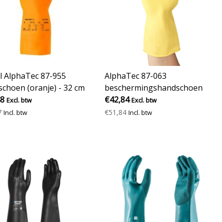
l AlphaTec 87-955
AlphaTec 87-063
choen (oranje) - 32 cm
beschermingshandschoen
48
€42,84
Excl. btw
Excl. btw
7
€51,84
Incl. btw
Incl. btw