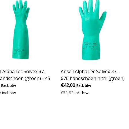
l AlphaTec Solvex 37-
Ansell AlphaTec Solvex 37-
andschoen (groen) - 45
676 handschoen nitril (groen)
- 33 cm
€42,00
Excl. btw
Excl. btw
9
€50,82
Incl. btw
Incl. btw