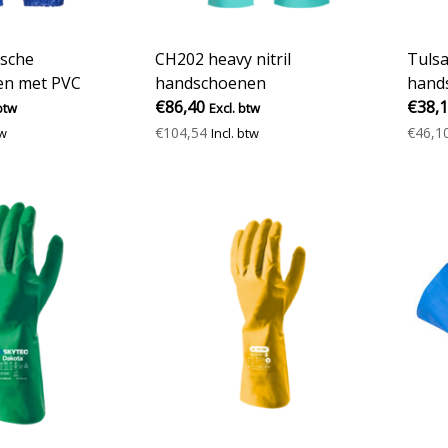
sche
CH202 heavy nitril
Tulsa
en met PVC
handschoenen
hand
€86,40
€38,
btw
Excl. btw
€104,54
€46,1
tw
Incl. btw