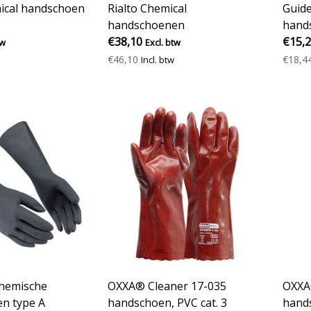
ical handschoen
Rialto Chemical
Guid
handschoenen
hand
€38,10
€15,
tw
Excl. btw
€46,10
€18,4
Incl. btw
chemische
OXXA® Cleaner 17-035
OXXA
n type A
handschoen, PVC cat. 3
hands