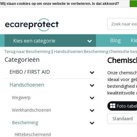
Wij slaan cookies op om onze website te verbeteren. Is dat akkoord?
Blog
Kl
Kies een categorie
Terug naar Bescherming
|
Handschoenen
Bescherming
Chemische be
Chemisc
Categorieën
EHBO / FIRST AID
Onze chemisch
Ideaal voor g
Handschoenen
bestendigheid m
kwaliteitsvoll
Wegwerp
Foto-tabe
Werkhandschoenen
Bescherming
Hittebeschermend