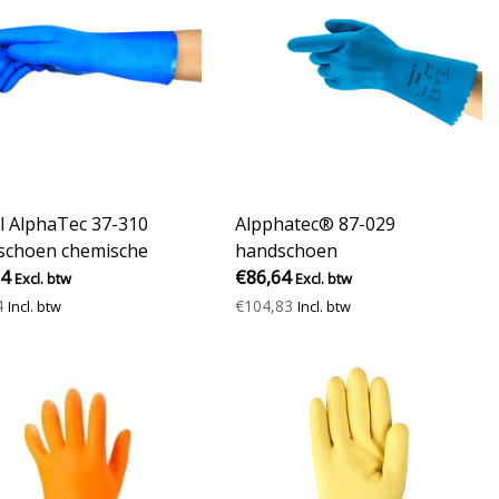
l AlphaTec 37-310
Alpphatec® 87-029
schoen chemische
handschoen
erming - 31 cm
84
€86,64
Excl. btw
Excl. btw
4
€104,83
Incl. btw
Incl. btw