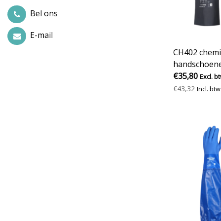
Bel ons
E-mail
CH402 chemi
handschoene
€35,80
Excl. b
€43,32
Incl. btw