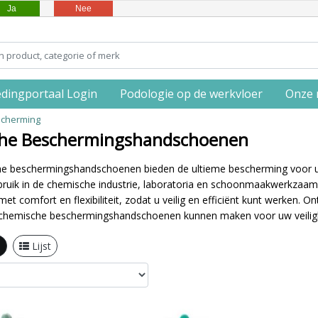
Ja
Nee
edingportaal Login
Podologie op de werkvloer
Onze 
scherming
he Beschermingshandschoenen
e beschermingshandschoenen bieden de ultieme bescherming voor uw 
ebruik in de chemische industrie, laboratoria en schoonmaakwerkz
et comfort en flexibiliteit, zodat u veilig en efficiënt kunt werken. 
e chemische beschermingshandschoenen kunnen maken voor uw veiligheid 
l
Lijst