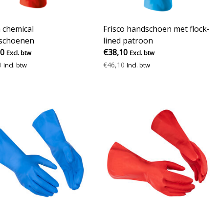
 chemical
Frisco handschoen met flock-
schoenen
lined patroon
10
€38,10
Excl. btw
Excl. btw
0
€46,10
Incl. btw
Incl. btw