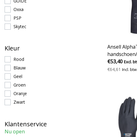
GUIDE
Oxxa
PSP
Skytec
Ansell Alpha
Kleur
handschoen/
Rood
(zwart)
€53,40
Excl. b
Blauw
€64,61
Incl. btw
Geel
Groen
Oranje
Zwart
Klantenservice
Nu open