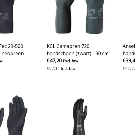
Tec 29-500
KCL Camapren 720
Ansel
 neopreen
handschoen (zwart) - 30 cm
hands
€47,20
€39,
tw
Excl. btw
€57,11
€47,7
Incl. btw