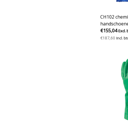
CH102 chemi
handschoen
coating
€155,04
Excl. 
€187,60
Incl. b