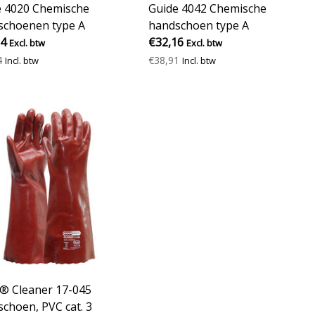
e 4020 Chemische
Guide 4042 Chemische
schoenen type A
handschoen type A
24
€32,16
Excl. btw
Excl. btw
4
€38,91
Incl. btw
Incl. btw
® Cleaner 17-045
choen, PVC cat. 3