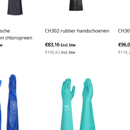
sche
CH302 rubber handschoenen
CH30
n chloropreen
€83,16
€96,
tw
Excl. btw
€100,62
€116,
Incl. btw