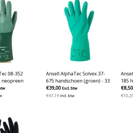
Tec 08-352
Ansell AlphaTec Solvex 37-
Ansel
 neopreen
675 handschoen (groen) - 33
185 h
cm
€39,00
cm
€8,50
btw
Excl. btw
€47,19
€10,2
tw
Incl. btw