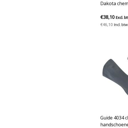
Dakota chem
€38,10
Excl. b
€46,10
Incl. btw
Guide 4034 
handschoene