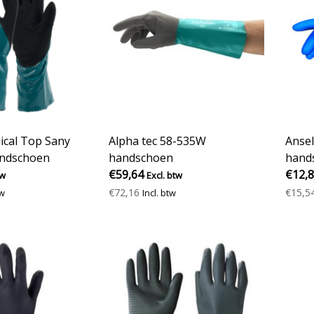
ical Top Sany
Alpha tec 58-535W
Ansel
andschoen
handschoen
hand
€59,64
besch
€12,
tw
Excl. btw
€72,16
€15,5
tw
Incl. btw