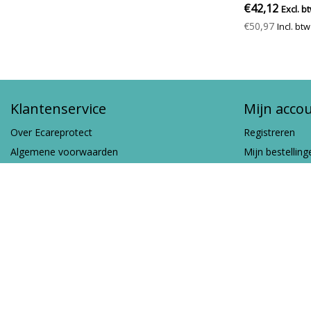
€42,12
Excl. b
€50,97
Incl. btw
Klantenservice
Mijn acco
Over Ecareprotect
Registreren
Algemene voorwaarden
Mijn bestelling
Privacyverklaring
Mijn tickets
Betalingsmogelijkheden
Mijn verlanglijs
Verzenden & retourneren
Vergelijk prod
Klantenservice
WIN ELK WEEKEND COOLE WORKWEAR!
RSS-feed
Copyright © 2026 - Ecareprotect: Veiligheid, Bescherming en Zorg op de W