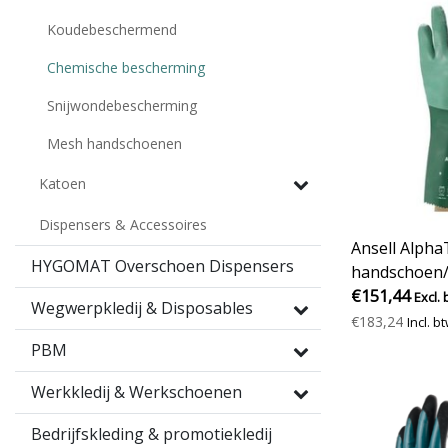
Koudebeschermend
Chemische bescherming
Snijwondebescherming
Mesh handschoenen
Katoen
Dispensers & Accessoires
Ansell Alpha
HYGOMAT Overschoen Dispensers
handschoen/
(groen)
€151,44
Excl. 
Wegwerpkledij & Disposables
€183,24
Incl. b
PBM
Werkkledij & Werkschoenen
Bedrijfskleding & promotiekledij