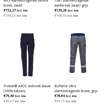
WX3 vlamvertragende service
1561 Vlamvertragende
broek, zwart
werkbroek zwart/ grijs
€152,27
€139,26
Excl. btw
Excl. btw
€184,25
€168,50
Incl. btw
Incl. btw
Proban® AROS lasbroek blauw
Bizflame Ultra
(100% katoen)
vlamvertragende broek, grijs
€79,40
€78,64
Excl. btw
Excl. btw
€96,07
€95,15
Incl. btw
Incl. btw