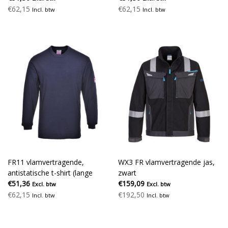
€62,15
€62,15
Incl. btw
Incl. btw
FR11 vlamvertragende,
WX3 FR vlamvertragende jas,
antistatische t-shirt (lange
zwart
mouwen), marine
€51,36
€159,09
Excl. btw
Excl. btw
€62,15
€192,50
Incl. btw
Incl. btw