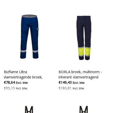
Bizflame Ultra
BORLA broek, multinorm -
vlamvertragende broek,
inherent vlamvertragend
korenblauw
€78,64
€149,43
Excl. btw
Excl. btw
€95,15
€180,81
Incl. btw
Incl. btw