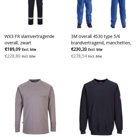
WX3 FR vlamvertragende
3M overall 4530 type 5/6
overall, zwart
brandvertragend, manchetten,
€189,09
blauw
€230,20
Excl. btw
Excl. btw
€228,80
€278,54
Incl. btw
Incl. btw