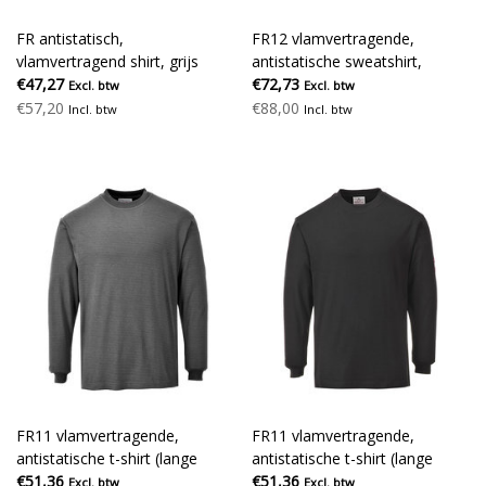
FR antistatisch,
FR12 vlamvertragende,
vlamvertragend shirt, grijs
antistatische sweatshirt,
€47,27
marine
€72,73
Excl. btw
Excl. btw
€57,20
€88,00
Incl. btw
Incl. btw
FR11 vlamvertragende,
FR11 vlamvertragende,
antistatische t-shirt (lange
antistatische t-shirt (lange
mouwen), grijs
€51,36
mouwen), zwart
€51,36
Excl. btw
Excl. btw