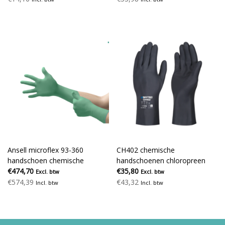
Ansell microflex 93-360
CH402 chemische
handschoen chemische
handschoenen chloropreen
bescherming
€474,70
€35,80
Excl. btw
Excl. btw
€574,39
€43,32
Incl. btw
Incl. btw