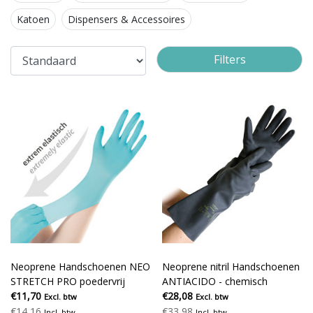
Katoen
Dispensers & Accessoires
Filters
Neoprene Handschoenen NEO
Neoprene nitril Handschoenen
STRETCH PRO poedervrij
ANTIACIDO - chemisch
groen
€11,70
resistent
€28,08
Excl. btw
Excl. btw
€14,16
€33,98
Incl. btw
Incl. btw