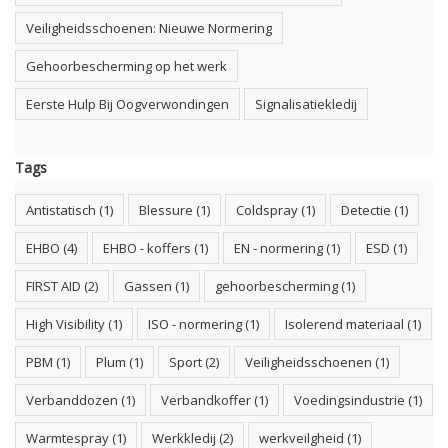
Veiligheidsschoenen: Nieuwe Normering
Gehoorbescherming op het werk
Eerste Hulp Bij Oogverwondingen
Signalisatiekledij
Tags
Antistatisch
(1)
Blessure
(1)
Coldspray
(1)
Detectie
(1)
EHBO
(4)
EHBO - koffers
(1)
EN - normering
(1)
ESD
(1)
FIRST AID
(2)
Gassen
(1)
gehoorbescherming
(1)
High Visibility
(1)
ISO - normering
(1)
Isolerend materiaal
(1)
PBM
(1)
Plum
(1)
Sport
(2)
Veiligheidsschoenen
(1)
Verbanddozen
(1)
Verbandkoffer
(1)
Voedingsindustrie
(1)
Warmtespray
(1)
Werkkledij
(2)
werkveilgheid
(1)