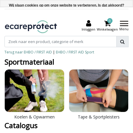
Wij slaan cookies op om onze website te verbeteren. Is dat akkoord?
Ja
0
Nee
Menu
Inloggen
Winkelwagen
Meer over cookies »
Terug naar EHBO / FIRST AID
|
EHBO / FIRST AID
Sport
Sportmateriaal
Koelen & Opwarmen
Tape & Sportpleisters
Catalogus