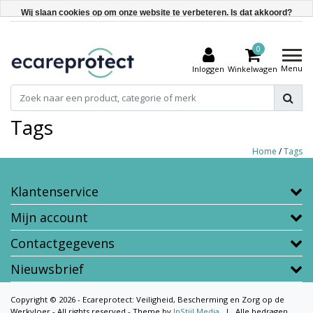
Wij slaan cookies op om onze website te verbeteren. Is dat akkoord?
Ja
0
Nee
Menu
Inloggen
Winkelwagen
Meer over cookies »
Tags
Home
/
Tags
Klantenservice
Mijn account
Contactgegevens
Nieuwsbrief
Copyright © 2026 - Ecareprotect: Veiligheid, Bescherming en Zorg op de
Werkvloer - All rights reserved - Theme by
InStijl Media
|
Alle bedragen