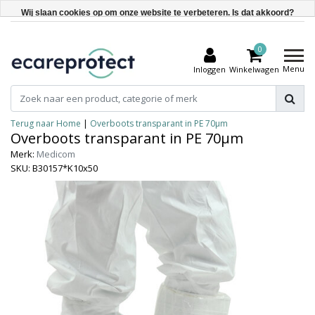
Wij slaan cookies op om onze website te verbeteren. Is dat akkoord?
Ja
0
Nee
Menu
Inloggen
Winkelwagen
Meer over cookies »
Terug naar Home
|
Overboots transparant in PE 70µm
Overboots transparant in PE 70µm
Merk:
Medicom
SKU: B30157*K10x50