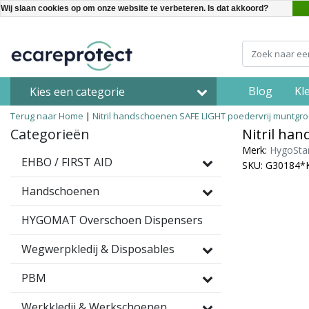
Wij slaan cookies op om onze website te verbeteren. Is dat akkoord?
Blog
Kl
Kies een categorie
Terug naar Home
|
Nitril handschoenen SAFE LIGHT poedervrij muntgr
Categorieën
Nitril ha
Merk:
HygoSta
EHBO / FIRST AID
SKU: G30184*
Handschoenen
HYGOMAT Overschoen Dispensers
Wegwerpkledij & Disposables
PBM
Werkkledij & Werkschoenen