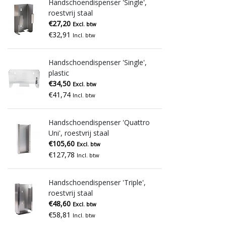
Handschoendispenser 'Single',
roestvrij staal
€27,20
Excl. btw
€32,91
Incl. btw
Handschoendispenser 'Single',
plastic
€34,50
Excl. btw
€41,74
Incl. btw
Handschoendispenser 'Quattro
Uni', roestvrij staal
€105,60
Excl. btw
€127,78
Incl. btw
Handschoendispenser 'Triple',
roestvrij staal
€48,60
Excl. btw
€58,81
Incl. btw