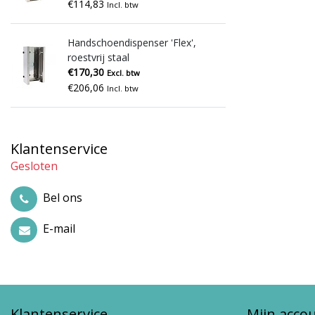
€114,83
Incl. btw
Handschoendispenser 'Flex',
roestvrij staal
€170,30
Excl. btw
€206,06
Incl. btw
Klantenservice
Gesloten
Bel ons
E-mail
Klantenservice
Mijn acco