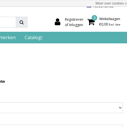
Meer over cookies »
Nederlands
0
Winkelwagen
Registreren
€0,00
of Inloggen
Excl. btw
merken
Catalogi
btw