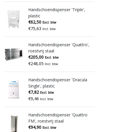
Handschoendispenser 'Triple',
plastic
€62,50
Excl. btw
€75,63
Incl. btw
Handschoendispenser 'Quattro',
roestvrij staal
€205,00
Excl. btw
€248,05
Incl. btw
Handschoendispenser 'Dracula
Single', plastic
€7,82
Excl. btw
€9,46
Incl. btw
Handschoendispenser 'Quattro
FM', roestvrij staal
€94,90
Excl. btw