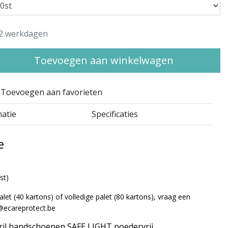
2 werkdagen
Toevoegen aan winkelwagen
Toevoegen aan favorieten
matie
Specificaties
e
st)
let (40 kartons) of volledige palet (80 kartons), vraag een
ecareprotect.be
il handschoenen SAFE LIGHT poedervrij