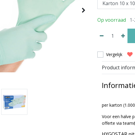
Op voorraad
1-
Vergelijk
Product infor
Informati
per
karton
(1.000
Voor een halve pa
offerte via
team@
HYGOSTAR nitr