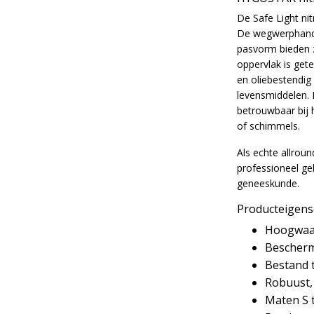
De Safe Light nit
De wegwerphandsc
pasvorm bieden z
oppervlak is gete
en oliebestendig
levensmiddelen.
betrouwbaar bij 
of schimmels.
Als echte allrou
professioneel geb
geneeskunde.
Producteigen
Hoogwaar
Bescherm
Bestand 
Robuust, 
Maten S 