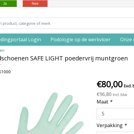
Ja
Nee
edingportaal Login
Podologie op de werkvloer
Onze 
oen
ndschoenen SAFE LIGHT poedervrij muntgroen
r
K1000
€80,00
Excl. 
€96,80
Incl. btw
Maat
*
Verpakking
*