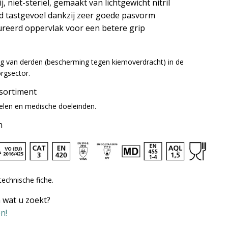
j, niet-steriel, gemaakt van lichtgewicht nitril
d tastgevoel dankzij zeer goede pasvorm
ureerd oppervlak voor een betere grip
g van derden (bescherming tegen kiemoverdracht) in de
orgsector.
ssortiment
elen en medische doeleinden.
n
technische fiche.
 wat u zoekt?
n!