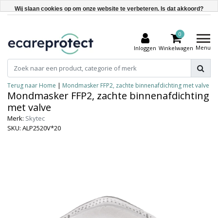
Wij slaan cookies op om onze website te verbeteren. Is dat akkoord?
Ja
0
Nee
Menu
Inloggen
Winkelwagen
Meer over cookies »
Terug naar Home
|
Mondmasker FFP2, zachte binnenafdichting met valve
Mondmasker FFP2, zachte binnenafdichting
met valve
Merk:
Skytec
SKU: ALP2520V*20