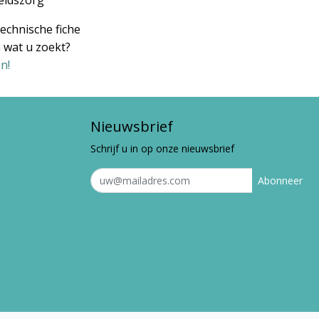
eidszorg
echnische fiche
 wat u zoekt?
n!
Nieuwsbrief
Schrijf u in op onze nieuwsbrief
Abonneer