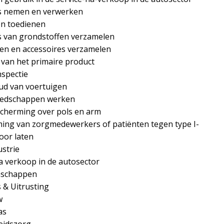
 nemen en verwerken
en toedienen
 van grondstoffen verzamelen
en en accessoires verzamelen
 van het primaire product
nspectie
d van voertuigen
eedschappen werken
scherming over pols en arm
ing van zorgmedewerkers of patiënten tegen type I-
voor laten
ustrie
a verkoop in de autosector
nschappen
 & Uitrusting
w
as