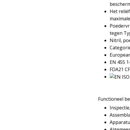
bescherm
Het relië
maximale
Poedervr
tegen Typ
Nitril, po
Categorie
European
EN 455 1
FDA21 CF
Functioneel b
Inspectie
Assembla
Apparatu
Algemeen