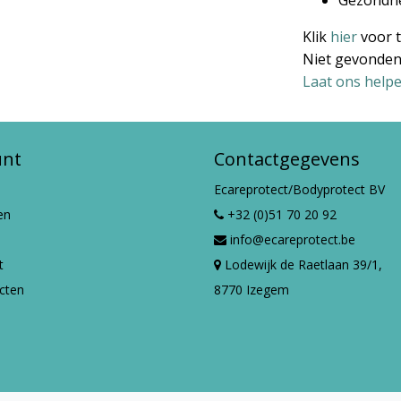
Gezondh
Klik
hier
voor t
Niet gevonden
Laat ons helpe
unt
Contactgegevens
Ecareprotect/Bodyprotect BV
en
+32 (0)51 70 20 92
info@ecareprotect.be
t
Lodewijk de Raetlaan 39/1,
ucten
8770 Izegem