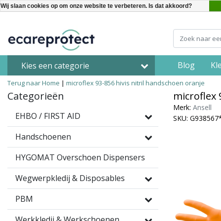
Wij slaan cookies op om onze website te verbeteren. Is dat akkoord?
Blog
Kl
Kies een categorie
Terug naar Home
|
microflex 93-856 hivis nitril handschoen oranje
Categorieën
microflex 
Merk:
Ansell
EHBO / FIRST AID
SKU: G938567
Handschoenen
HYGOMAT Overschoen Dispensers
Wegwerpkledij & Disposables
PBM
Werkkledij & Werkschoenen