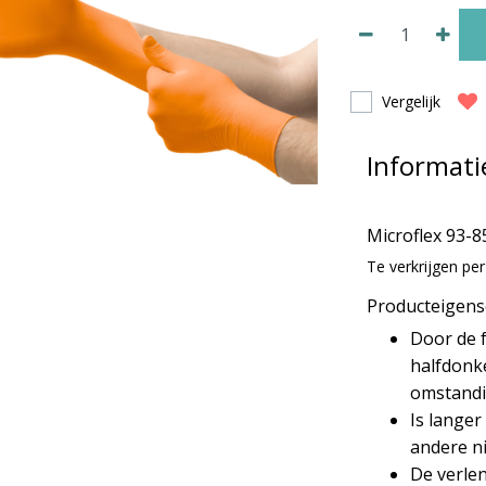
Vergelijk
Informati
Microflex 93-8
Te verkrijgen pe
Producteigen
Door de f
halfdonke
omstandi
Is langer
andere n
De verle