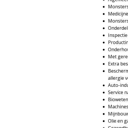
Monsters
Medicijn
Monsters
Onderdel
Inspectie
Producti
Onderhou
Met ger
Extra be
Bescherm
allergie 
Auto-ind
Service n
Biowete
Machines
Mijnbou
Olie en g