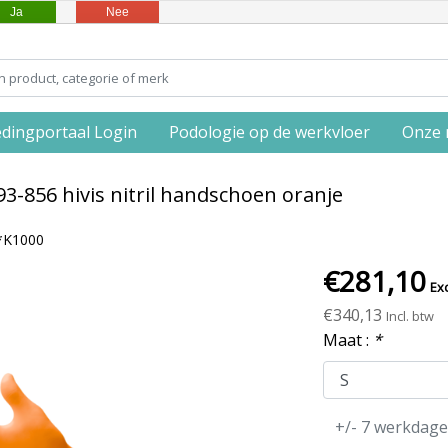
Ja
Nee
edingportaal Login
Podologie op de werkvloer
Onze 
93-856 hivis nitril handschoen oranje
*K1000
€281,10
Exc
€340,13
Incl. btw
Maat :
*
+/- 7 werkdag