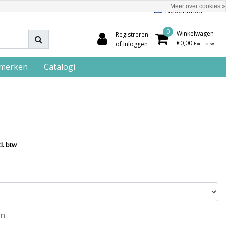
Meer over cookies »
Nederlands
0
Winkelwagen
Registreren
€0,00
of Inloggen
Excl. btw
merken
Catalogi
l. btw
en