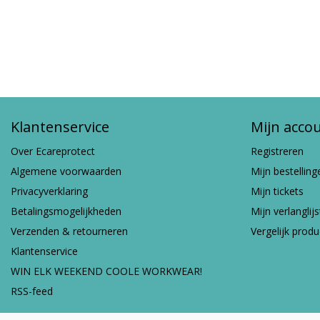
Klantenservice
Mijn acco
Over Ecareprotect
Registreren
Algemene voorwaarden
Mijn bestelling
Privacyverklaring
Mijn tickets
Betalingsmogelijkheden
Mijn verlanglijs
Verzenden & retourneren
Vergelijk prod
Klantenservice
WIN ELK WEEKEND COOLE WORKWEAR!
RSS-feed