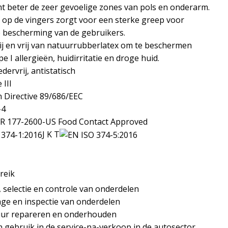
t beter de zeer gevoelige zones van pols en onderarm.
f op de vingers zorgt voor een sterke greep voor
 bescherming van de gebruikers.
ij en vrij van natuurrubberlatex om te beschermen
e I allergieën, huidirritatie en droge huid.
edervrij, antistatisch
 III
 Directive 89/686/EEC
-4
R 177-2600-US Food Contact Approved
J K T
ereik
, selectie en controle van onderdelen
ge en inspectie van onderdelen
ur repareren en onderhouden
 gebruik in de service-na-verkoop in de autosector