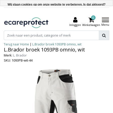
Wij slaan cookies op om onze website te verbeteren. Is dat akkoord?
Ja
0
Nee
Menu
Inloggen
Winkelwagen
Meer over cookies »
Terug naar Home
|
L.Brador broek 1093PB omnio, wit
L.Brador broek 1093PB omnio, wit
Merk:
L. Brador
SKU: 1093PB-wit-44