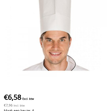
€6,58
Excl. btw
€7,96
Incl. btw
Maak een keuze:
*