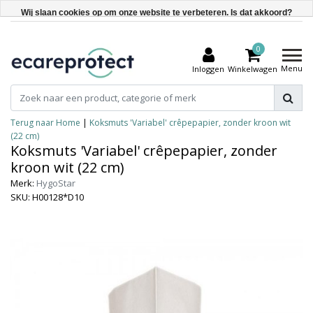
Wij slaan cookies op om onze website te verbeteren. Is dat akkoord?
Ja
0
Nee
Menu
Inloggen
Winkelwagen
Meer over cookies »
Terug naar Home
|
Koksmuts 'Variabel' crêpepapier, zonder kroon wit
(22 cm)
Koksmuts 'Variabel' crêpepapier, zonder
kroon wit (22 cm)
Merk:
HygoStar
SKU: H00128*D10