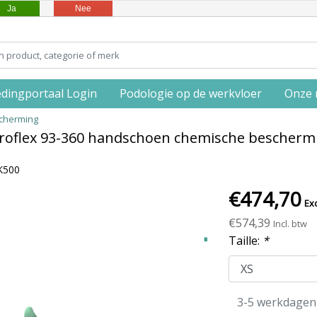
Ja
Nee
edingportaal Login
Podologie op de werkvloer
Onze 
scherming
croflex 93-360 handschoen chemische bescherm
K500
€474,70
Exc
€574,39
Incl. btw
Taille:
*
3-5 werkdagen