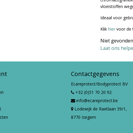
vloeistoffen we
Ideaal voor gebr
Klik
hier
voor de 
Niet gevonden
Laat ons helpe
unt
Contactgegevens
Ecareprotect/Bodyprotect BV
en
+32 (0)51 70 20 92
info@ecareprotect.be
t
Lodewijk de Raetlaan 39/1,
ucten
8770 Izegem