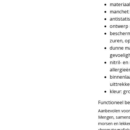
materiaal
manchet:
antistati
ontwerp 
beschermi
zuren, o
dunne ma
gevoelig
nitril- e
allergieë
binnenla
uittrekk
kleur: gr
Functioneel b
Aanbevolen voor
Mengen, samenst
morsen en lekken
chromatografiek