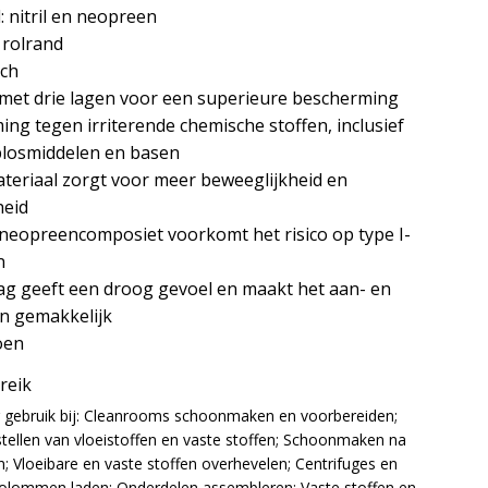
: nitril en neopreen
 rolrand
sch
met drie lagen voor een superieure bescherming
ng tegen irriterende chemische stoffen, inclusief
plosmiddelen en basen
teriaal zorgt voor meer beweeglijkheid en
heid
n neopreencomposiet voorkomt het risico op type I-
n
ag geeft een droog gevoel en maakt het aan- en
en gemakkelijk
oen
ereik
 gebruik bij: Cleanrooms schoonmaken en voorbereiden;
ellen van vloeistoffen en vaste stoffen; Schoonmaken na
; Vloeibare en vaste stoffen overhevelen; Centrifuges en
olommen laden; Onderdelen assembleren; Vaste stoffen en