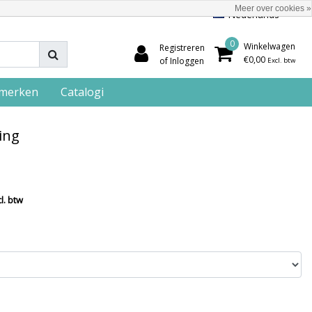
Meer over cookies »
Nederlands
0
Winkelwagen
Registreren
€0,00
of Inloggen
Excl. btw
merken
Catalogi
ing
l. btw