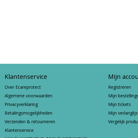
Klantenservice
Mijn acco
Over Ecareprotect
Registreren
Algemene voorwaarden
Mijn bestelling
Privacyverklaring
Mijn tickets
Betalingsmogelijkheden
Mijn verlanglijs
Verzenden & retourneren
Vergelijk prod
Klantenservice