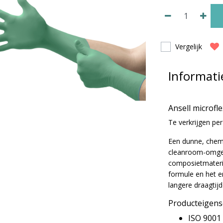
Vergelijk
Informati
Ansell microf
Te verkrijgen pe
Een dunne, che
cleanroom-omgevi
composietmateri
formule en het 
langere draagtij
Producteigen
ISO 9001