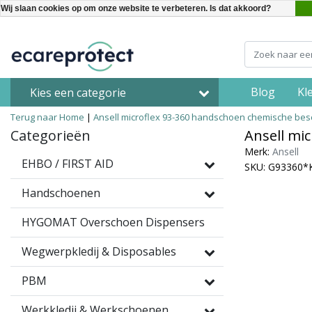
Wij slaan cookies op om onze website te verbeteren. Is dat akkoord?
Blog
Kl
Kies een categorie
Terug naar Home
|
Ansell microflex 93-360 handschoen chemische be
Categorieën
Ansell mi
Merk:
Ansell
EHBO / FIRST AID
SKU: G93360*
Handschoenen
HYGOMAT Overschoen Dispensers
Wegwerpkledij & Disposables
PBM
Werkkledij & Werkschoenen