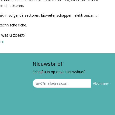
gen en doseren.
uik in volgende sectoren: biowetenschappen, elektronica, ...
technische fiche.
 wat u zoekt?
n!
Nieuwsbrief
Schrijf u in op onze nieuwsbrief
Abonneer