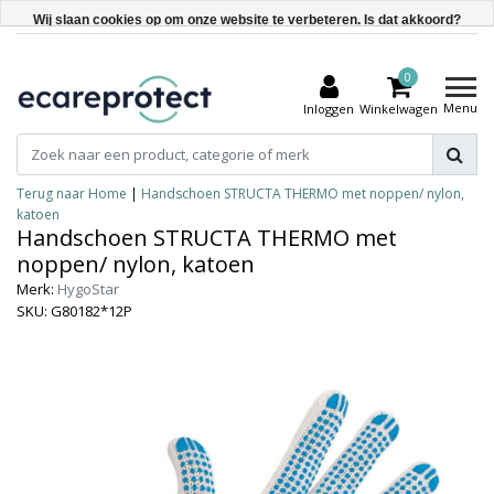
Wij slaan cookies op om onze website te verbeteren. Is dat akkoord?
Ja
0
Nee
Menu
Inloggen
Winkelwagen
Meer over cookies »
Terug naar Home
|
Handschoen STRUCTA THERMO met noppen/ nylon,
katoen
Handschoen STRUCTA THERMO met
noppen/ nylon, katoen
Merk:
HygoStar
SKU: G80182*12P