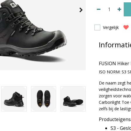
Vergelijk
Informati
FUSION Hiker 
ISO NORM: S3 
De naam zegt he
veiligheidstechn
zorgen voor water
Carbonlight Toe 
zelfs bij de lasti
Producteigen
S3 - Gesl