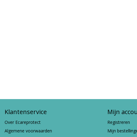
Klantenservice
Mijn acco
Over Ecareprotect
Registreren
Algemene voorwaarden
Mijn bestelling