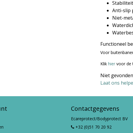
Stabilitei
Anti-slip
Niet-met
Waterdic
Waterbes
Functioneel b
Voor buitenbanen
Klik
hier
voor de 
Niet gevonden
Laat ons helpe
unt
Contactgegevens
Ecareprotect/Bodyprotect BV
en
+32 (0)51 70 20 92