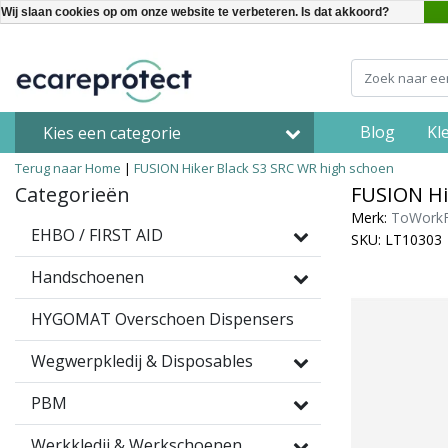
Wij slaan cookies op om onze website te verbeteren. Is dat akkoord?
Blog
Kl
Kies een categorie
Terug naar Home
|
FUSION Hiker Black S3 SRC WR high schoen
Categorieën
FUSION Hi
Merk:
ToWork
EHBO / FIRST AID
SKU: LT10303
Handschoenen
HYGOMAT Overschoen Dispensers
Wegwerpkledij & Disposables
PBM
Werkkledij & Werkschoenen