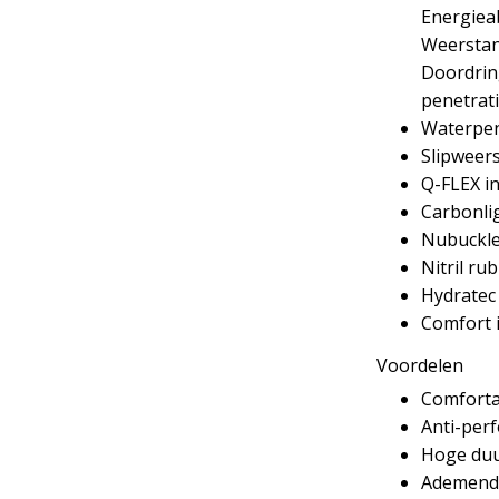
Energieab
Weerstand
Doordrin
penetrat
Waterpen
Slipweer
Q-FLEX in
Carbonli
Nubuckl
Nitril ru
Hydratec
Comfort 
Voordelen
Comforta
Anti-perf
Hoge du
Ademend