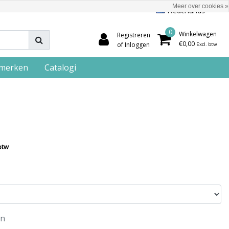
Meer over cookies »
Nederlands
0
Winkelwagen
Registreren
€0,00
of Inloggen
Excl. btw
merken
Catalogi
btw
en