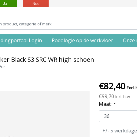
Ja
Nee
edingportaal Login
Podologie op de werkvloer
Onze 
ker Black S3 SRC WR high schoen
For
€82,40
Excl. 
€99,70
Incl. btw
Maat:
*
+/- 5 werkdag