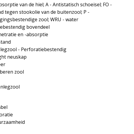
sorptie van de hiel; A - Antistatisch schoeisel; FO -
 tegen stookolie van de buitenzool; P -
gingsbestendige zool; WRU - water
iebestendig bovendeel
etratie en -absorptie
stand
legzool - Perforatiebestendig
ght neuskap
eer
bberen zool
inlegzool
bel
oratie
urzaamheid