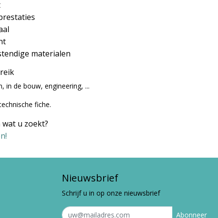
t
 prestaties
aal
ht
tendige materialen
ereik
, in de bouw, engineering, ...
technische fiche.
 wat u zoekt?
n!
Nieuwsbrief
Schrijf u in op onze nieuwsbrief
Abonneer