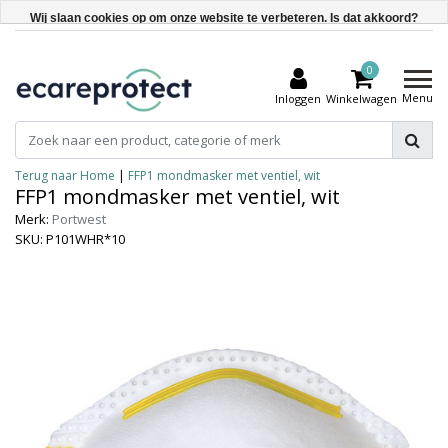
Wij slaan cookies op om onze website te verbeteren. Is dat akkoord?
Ja
0
Nee
Menu
Inloggen
Winkelwagen
Meer over cookies »
Terug naar Home
|
FFP1 mondmasker met ventiel, wit
FFP1 mondmasker met ventiel, wit
Merk:
Portwest
SKU: P101WHR*10