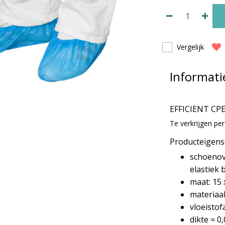
Vergelijk
Informati
EFFICIENT CPE
Te verkrijgen per
Producteigen
schoenov
elastiek 
maat: 15 
materiaa
vloeistof
dikte ≈ 0