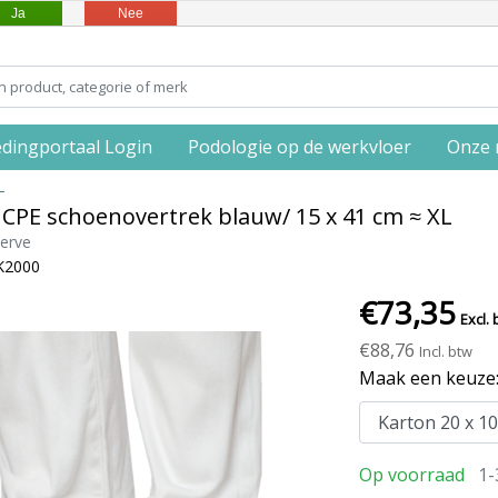
Ja
Nee
edingportaal Login
Podologie op de werkvloer
Onze 
L
 CPE schoenovertrek blauw/ 15 x 41 cm ≈ XL
erve
K2000
€73,35
Excl. 
€88,76
Incl. btw
Maak een keuze
Op voorraad
1-