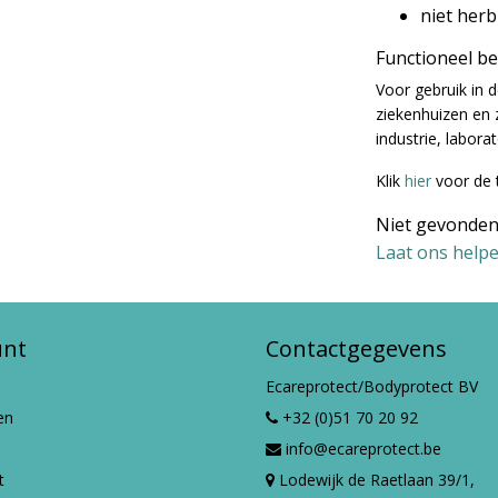
niet her
Functioneel b
Voor gebruik in 
ziekenhuizen en z
industrie, laborato
Klik
hier
voor de 
Niet gevonden
Laat ons helpe
unt
Contactgegevens
Ecareprotect/Bodyprotect BV
en
+32 (0)51 70 20 92
info@ecareprotect.be
t
Lodewijk de Raetlaan 39/1,