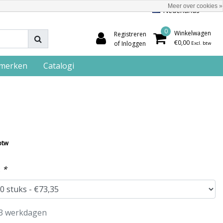
Meer over cookies »
Nederlands
0
Winkelwagen
Registreren
€0,00
of Inloggen
Excl. btw
merken
Catalogi
btw
:
*
3 werkdagen