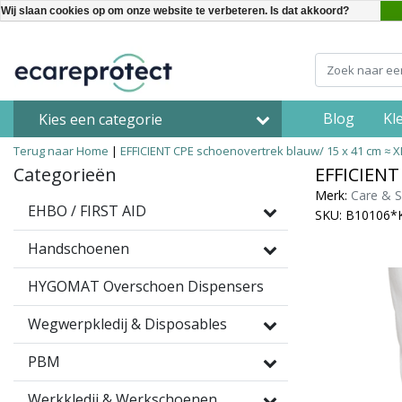
Wij slaan cookies op om onze website te verbeteren. Is dat akkoord?
Blog
Kl
Kies een categorie
Terug naar Home
|
EFFICIENT CPE schoenovertrek blauw/ 15 x 41 cm ≈ X
Categorieën
EFFICIENT
Merk:
Care & S
EHBO / FIRST AID
SKU: B10106*
Handschoenen
HYGOMAT Overschoen Dispensers
Wegwerpkledij & Disposables
PBM
Werkkledij & Werkschoenen