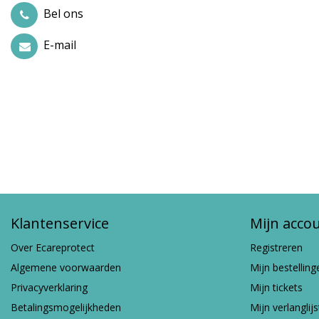
Bel ons
E-mail
Klantenservice
Mijn acco
Over Ecareprotect
Registreren
Algemene voorwaarden
Mijn bestelling
Privacyverklaring
Mijn tickets
Betalingsmogelijkheden
Mijn verlanglijs