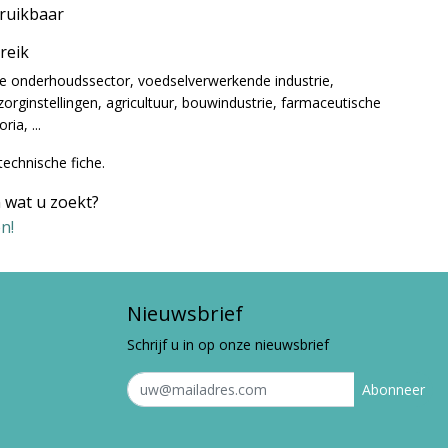
bruikbaar
ereik
de onderhoudssector, voedselverwerkende industrie,
orginstellingen, agricultuur, bouwindustrie, farmaceutische
ria, ...
technische fiche.
 wat u zoekt?
n!
Nieuwsbrief
Schrijf u in op onze nieuwsbrief
Abonneer