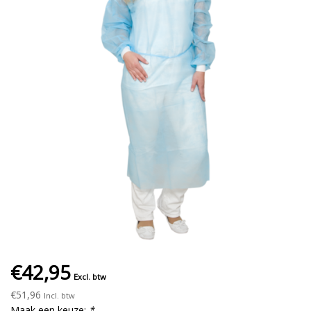
€42,95
Excl. btw
€51,96
Incl. btw
Maak een keuze:
*