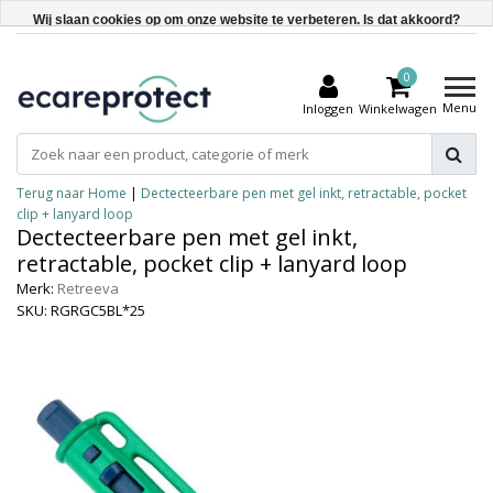
Wij slaan cookies op om onze website te verbeteren. Is dat akkoord?
Ja
0
Nee
Menu
Inloggen
Winkelwagen
Meer over cookies »
Terug naar Home
|
Dectecteerbare pen met gel inkt, retractable, pocket
clip + lanyard loop
Dectecteerbare pen met gel inkt,
retractable, pocket clip + lanyard loop
Merk:
Retreeva
SKU: RGRGC5BL*25