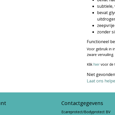
subtiele,
bevat gly
uitdroge
zeepvrije
zonder si
Functioneel b
Voor gebruik in 
zware vervuiling.
Klik
hier
voor de 
Niet gevonden
Laat ons helpe
unt
Contactgegevens
Ecareprotect/Bodyprotect BV