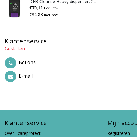
DEB Cleanse Heavy dispenser, 2L
€70,11
Excl. btw
€84,83
Incl. btw
Klantenservice
Gesloten
Bel ons
E-mail
Klantenservice
Mijn acco
Over Ecareprotect
Registreren