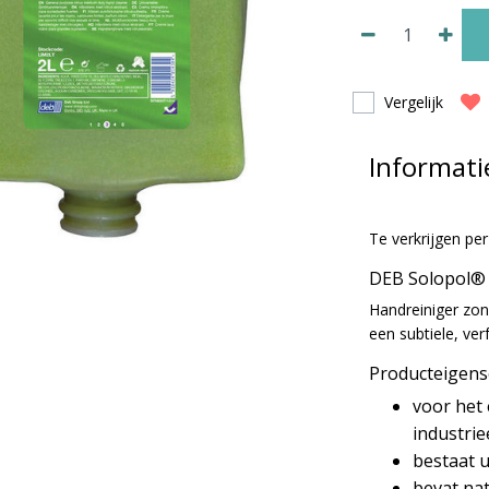
Vergelijk
Informati
Te verkrijgen per
DEB Solopol® 
Handreiniger zon
een subtiele, ve
Producteigen
voor het 
industrie
bestaat u
bevat nat