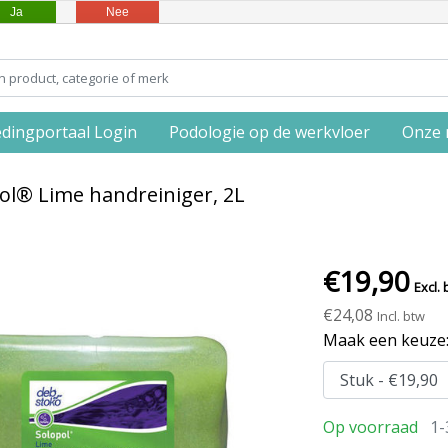
Ja
Nee
edingportaal Login
Podologie op de werkvloer
Onze 
ol® Lime handreiniger, 2L
€19,90
Excl. 
€24,08
Incl. btw
Maak een keuze
Op voorraad
1-