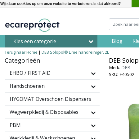
Wij slaan cookies op om onze website te verbeteren. Is dat akkoord?
Blog
Kl
Kies een categorie
Terug naar Home
|
DEB Solopol® Lime handreiniger, 2L
Categorieën
DEB Solop
Merk:
DEB
EHBO / FIRST AID
SKU: F40502
Handschoenen
HYGOMAT Overschoen Dispensers
Wegwerpkledij & Disposables
PBM
Werkkledij & Werkschoenen