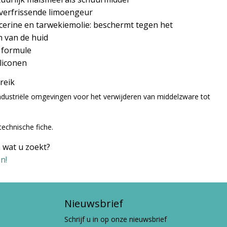
 verfrissende limoengeur
cerine en tarwekiemolie: beschermt tegen het
n van de huid
 formule
liconen
ereik
industriële omgevingen voor het verwijderen van middelzware tot
technische fiche.
 wat u zoekt?
n!
Nieuwsbrief
Schrijf u in op onze nieuwsbrief