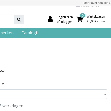
Meer over cookies »
Nederlands
0
Winkelwagen
Registreren
€0,00
of Inloggen
Excl. btw
merken
Catalogi
btw
:
*
3 werkdagen