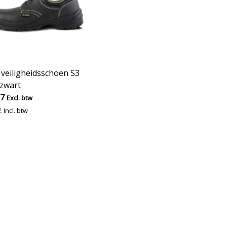
veiligheidsschoen S3
 zwart
17
Excl. btw
2
Incl. btw