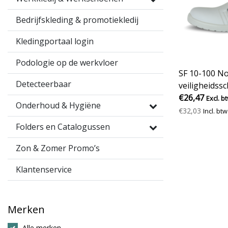
Bedrijfskleding & promotiekledij
Kledingportaal login
Podologie op de werkvloer
SF 10-100 No
Detecteerbaar
veiligheidss
(instapmodel
€26,47
Excl. b
Onderhoud & Hygiëne
€32,03
Incl. btw
Folders en Catalogussen
Zon & Zomer Promo’s
Klantenservice
Merken
Alle merken