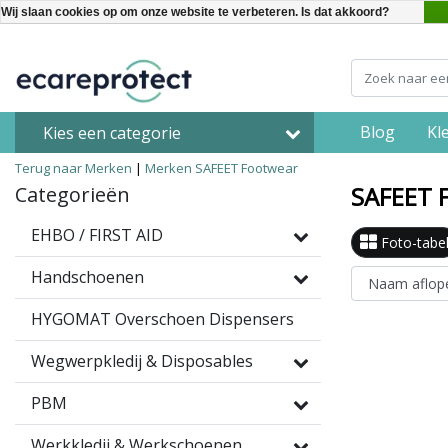
Wij slaan cookies op om onze website te verbeteren. Is dat akkoord?
Blog
Kl
Kies een categorie
Terug naar Merken
|
Merken
SAFEET Footwear
SAFEET 
Categorieën
EHBO / FIRST AID
Foto-tabe
Handschoenen
HYGOMAT Overschoen Dispensers
Wegwerpkledij & Disposables
PBM
Werkkledij & Werkschoenen