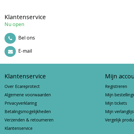
Klantenservice
Nu open
Bel ons
E-mail
Klantenservice
Mijn acco
Over Ecareprotect
Registreren
Algemene voorwaarden
Mijn bestelling
Privacyverklaring
Mijn tickets
Betalingsmogelijkheden
Mijn verlanglijs
Verzenden & retourneren
Vergelijk prod
Klantenservice