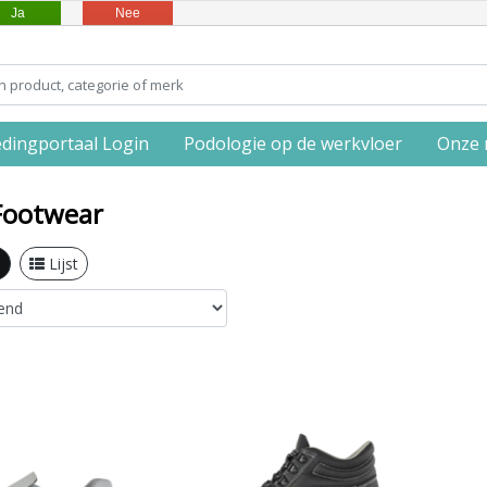
Ja
Nee
edingportaal Login
Podologie op de werkvloer
Onze 
Footwear
l
Lijst