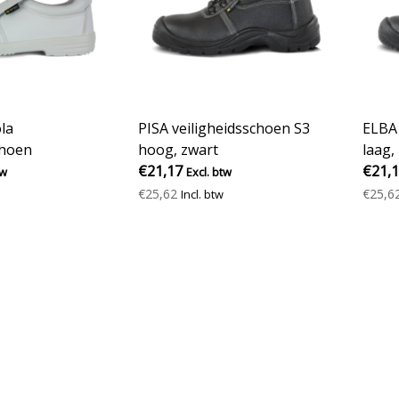
la
PISA veiligheidsschoen S3
ELBA 
choen
hoog, zwart
laag,
) S2, laag
€21,17
€21,
tw
Excl. btw
€25,62
€25,6
Incl. btw