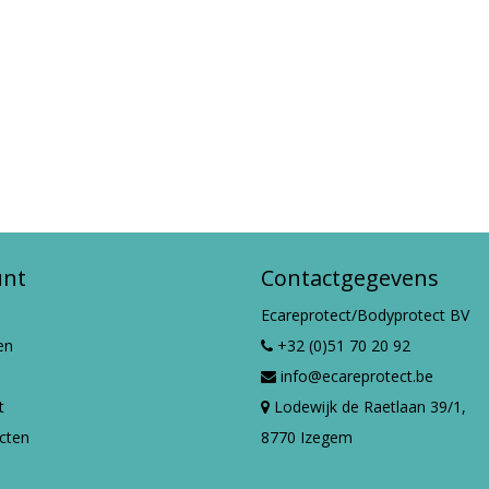
unt
Contactgegevens
Ecareprotect/Bodyprotect BV
en
+32 (0)51 70 20 92
info@ecareprotect.be
t
Lodewijk de Raetlaan 39/1,
ucten
8770 Izegem