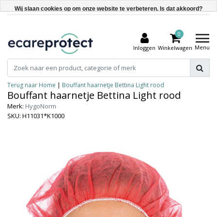
Wij slaan cookies op om onze website te verbeteren. Is dat akkoord?
Ja
0
Nee
Menu
Inloggen
Winkelwagen
Meer over cookies »
Terug naar Home
|
Bouffant haarnetje Bettina Light rood
Bouffant haarnetje Bettina Light rood
Merk:
HygoNorm
SKU: H11031*K1000