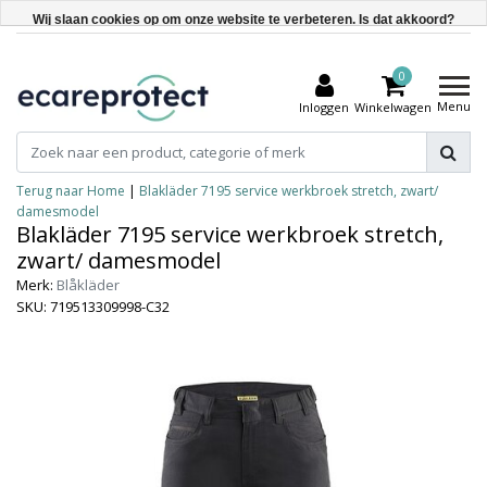
Wij slaan cookies op om onze website te verbeteren. Is dat akkoord?
Ja
0
Nee
Menu
Inloggen
Winkelwagen
Meer over cookies »
Terug naar Home
|
Blakläder 7195 service werkbroek stretch, zwart/
damesmodel
Blakläder 7195 service werkbroek stretch,
zwart/ damesmodel
Merk:
Blåkläder
SKU: 719513309998-C32