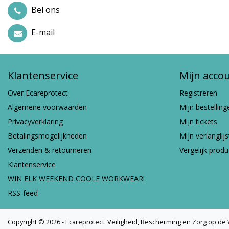
Bel ons
E-mail
Klantenservice
Mijn acco
Over Ecareprotect
Registreren
Algemene voorwaarden
Mijn bestelling
Privacyverklaring
Mijn tickets
Betalingsmogelijkheden
Mijn verlanglijs
Verzenden & retourneren
Vergelijk prod
Klantenservice
WIN ELK WEEKEND COOLE WORKWEAR!
RSS-feed
Copyright © 2026 - Ecareprotect: Veiligheid, Bescherming en Zorg op de W