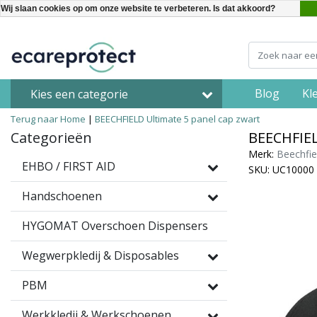
Wij slaan cookies op om onze website te verbeteren. Is dat akkoord?
Blog
Kl
Kies een categorie
Terug naar Home
|
BEECHFIELD Ultimate 5 panel cap zwart
Categorieën
BEECHFIEL
Merk:
Beechfie
EHBO / FIRST AID
SKU: UC10000
Handschoenen
HYGOMAT Overschoen Dispensers
Wegwerpkledij & Disposables
PBM
Werkkledij & Werkschoenen