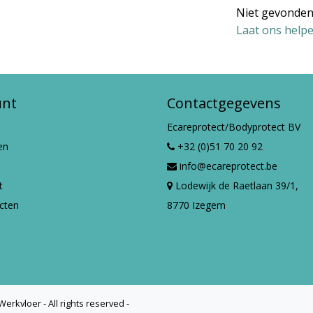
Niet gevonden
Laat ons helpe
unt
Contactgegevens
Ecareprotect/Bodyprotect BV
en
+32 (0)51 70 20 92
info@ecareprotect.be
t
Lodewijk de Raetlaan 39/1,
ucten
8770 Izegem
erkvloer - All rights reserved -