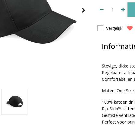
Vergelijk
Informati
Stevige, dikke st
Regelbare taille
Comfortabel en
Maten: One Size
100% katoen dril
Rip-Strip™ klitte
Gestikte ventilat
Perfect voor prin