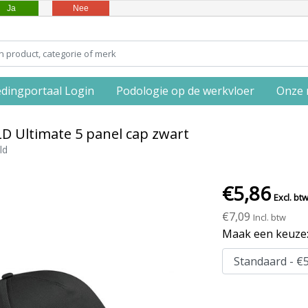
Ja
Nee
edingportaal Login
Podologie op de werkvloer
Onze 
D Ultimate 5 panel cap zwart
ld
€5,86
Excl. bt
€7,09
Incl. btw
Maak een keuze