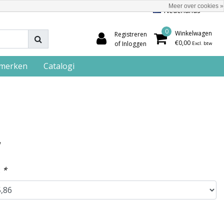
Meer over cookies »
Nederlands
0
Winkelwagen
Registreren
€0,00
of Inloggen
Excl. btw
merken
Catalogi
w
:
*