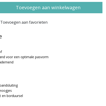
Toevoegen aan winkelwagen
Toevoegen aan favorieten
e
of
band voor een optimale pasvorm
 ademend
l
nbandsluiting
ieoogjes
t en borduursel