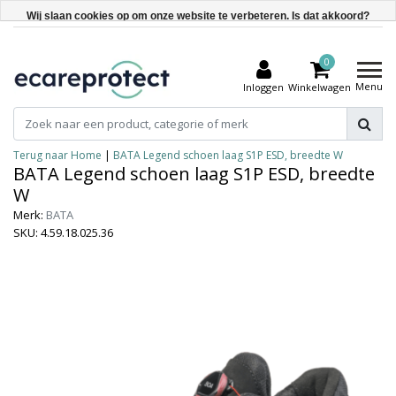
Wij slaan cookies op om onze website te verbeteren. Is dat akkoord?
Ja
0
Nee
Menu
Inloggen
Winkelwagen
Meer over cookies »
Terug naar Home
|
BATA Legend schoen laag S1P ESD, breedte W
BATA Legend schoen laag S1P ESD, breedte
W
Merk:
BATA
SKU: 4.59.18.025.36