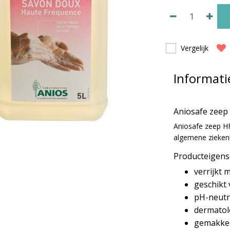
Vergelijk
Informati
Aniosafe zeep 
Aniosafe zeep HF
algemene zieken
Producteigen
verrijkt 
geschikt
pH-neutr
dermatol
gemakkeli