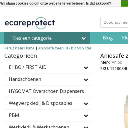
Wij slaan cookies op om onze website te verbeteren. Is dat akkoord?
Blog
Kl
Kies een categorie
Terug naar Home
|
Aniosafe zeep HF/ bidon 5 liter
Categorieën
Aniosafe z
Merk:
Anios
EHBO / FIRST AID
SKU: 1918034
Handschoenen
HYGOMAT Overschoen Dispensers
Wegwerpkledij & Disposables
PBM
Werkkledij & Werkschoenen