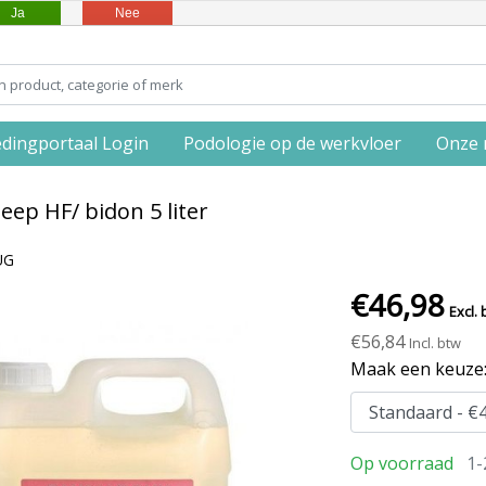
Ja
Nee
edingportaal Login
Podologie op de werkvloer
Onze 
eep HF/ bidon 5 liter
UG
€46,98
Excl. 
€56,84
Incl. btw
Maak een keuze
Op voorraad
1-