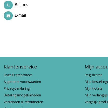
Bel ons
E-mail
Klantenservice
Mijn acco
Over Ecareprotect
Registreren
Algemene voorwaarden
Mijn bestelling
Privacyverklaring
Mijn tickets
Betalingsmogelijkheden
Mijn verlanglijs
Verzenden & retourneren
Vergelijk prod