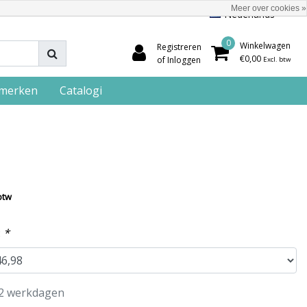
Meer over cookies »
Nederlands
0
Winkelwagen
Registreren
€0,00
of Inloggen
Excl. btw
merken
Catalogi
btw
:
*
2 werkdagen