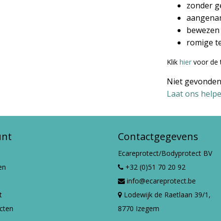
zonder g
aangena
bewezen 
romige te
Klik
hier
voor de 
Niet gevonden
Laat ons helpe
unt
Contactgegevens
Ecareprotect/Bodyprotect BV
en
+32 (0)51 70 20 92
info@ecareprotect.be
t
Lodewijk de Raetlaan 39/1,
ucten
8770 Izegem