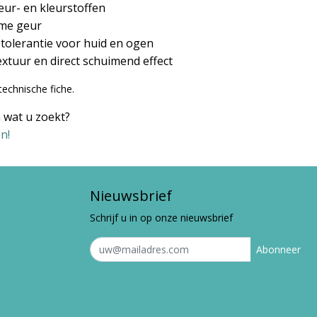
eur- en kleurstoffen
me geur
tolerantie voor huid en ogen
xtuur en direct schuimend effect
technische fiche.
 wat u zoekt?
n!
Nieuwsbrief
Schrijf u in op onze nieuwsbrief
Abonneer