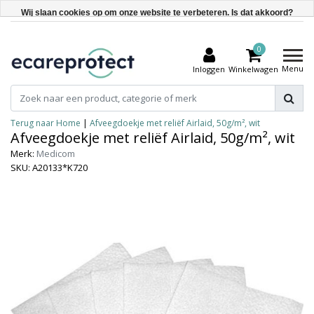
Wij slaan cookies op om onze website te verbeteren. Is dat akkoord?
Ja
0
Nee
Menu
Inloggen
Winkelwagen
Meer over cookies »
Terug naar Home
|
Afveegdoekje met reliëf Airlaid, 50g/m², wit
Afveegdoekje met reliëf Airlaid, 50g/m², wit
Merk:
Medicom
SKU: A20133*K720