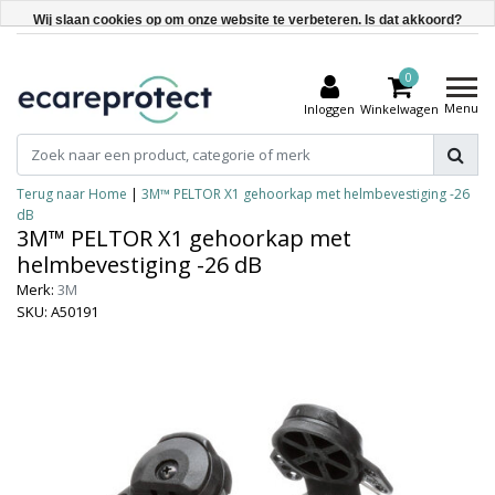
Wij slaan cookies op om onze website te verbeteren. Is dat akkoord?
Ja
0
Nee
Menu
Inloggen
Winkelwagen
Meer over cookies »
Terug naar Home
|
3M™ PELTOR X1 gehoorkap met helmbevestiging -26
dB
3M™ PELTOR X1 gehoorkap met
helmbevestiging -26 dB
Merk:
3M
SKU: A50191