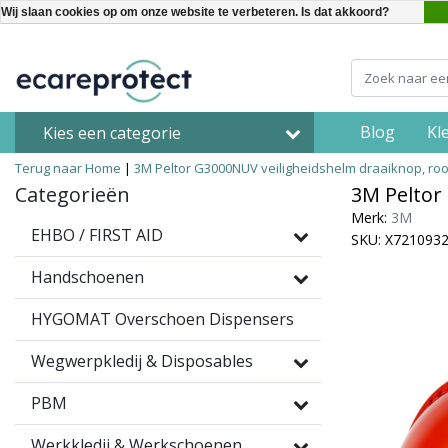
Wij slaan cookies op om onze website te verbeteren. Is dat akkoord?
Blog
Kl
Kies een categorie
Terug naar Home
|
3M Peltor G3000NUV veiligheidshelm draaiknop, ro
Categorieën
3M Peltor
Merk:
3M
EHBO / FIRST AID
SKU: X721093
Handschoenen
HYGOMAT Overschoen Dispensers
Wegwerpkledij & Disposables
PBM
Werkkledij & Werkschoenen