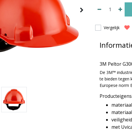
Vergelijk
Informati
3M Peltor G30
De 3M™ industri
te bieden tegen
Europese norm E
Producteigen
materiaa
materiaal
veilighei
met Uvica