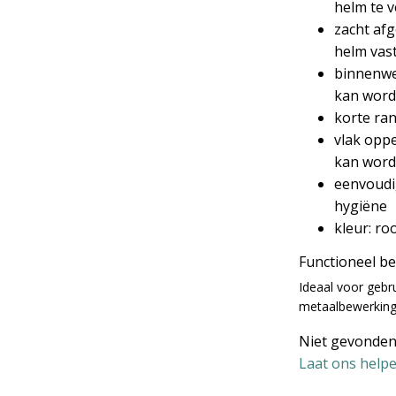
helm te 
zacht af
helm vast
binnenwe
kan word
korte ran
vlak oppe
kan wor
eenvoudi
hygiëne
kleur: ro
Functioneel b
Ideaal voor gebr
metaalbewerking, 
Niet gevonden
Laat ons helpe