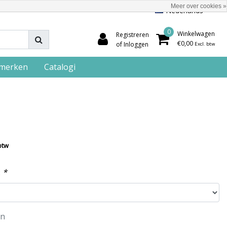
Meer over cookies »
Nederlands
0
Winkelwagen
Registreren
€0,00
of Inloggen
Excl. btw
merken
Catalogi
btw
:
*
en