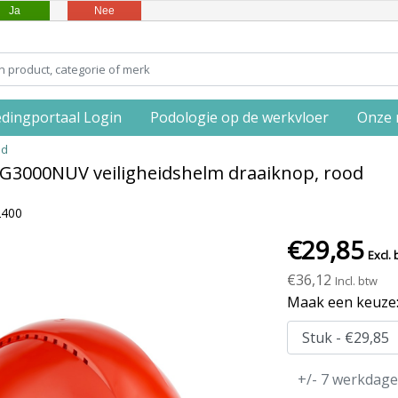
Ja
Nee
edingportaal Login
Podologie op de werkvloer
Onze 
od
 G3000NUV veiligheidshelm draaiknop, rood
2400
€29,85
Excl. 
€36,12
Incl. btw
Maak een keuze
+/- 7 werkdag