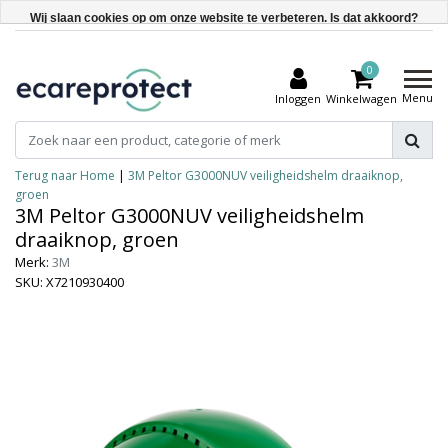
Wij slaan cookies op om onze website te verbeteren. Is dat akkoord?
Ja
0
Nee
Menu
Inloggen
Winkelwagen
Meer over cookies »
Terug naar Home
|
3M Peltor G3000NUV veiligheidshelm draaiknop,
groen
3M Peltor G3000NUV veiligheidshelm
draaiknop, groen
Merk:
3M
SKU: X7210930400