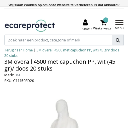
Wij slaan cookies op om onze website te verbeteren. Is dat akkoord?
Ja
0
Nee
Menu
Inloggen
Winkelwagen
Meer over cookies »
Terug naar Home
|
3M overall 4500 met capuchon PP, wit (45 gr)/ doos
20 stuks
3M overall 4500 met capuchon PP, wit (45
gr)/ doos 20 stuks
Merk:
3M
SKU: C11150*D20