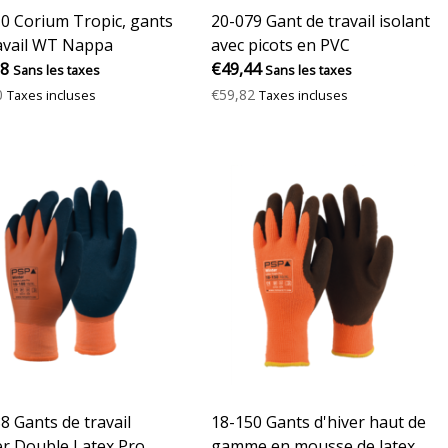
0 Corium Tropic, gants
20-079 Gant de travail isolant
avail WT Nappa
avec picots en PVC
68
€49,44
Sans les taxes
Sans les taxes
0
€59,82
Taxes incluses
Taxes incluses
8 Gants de travail
18-150 Gants d'hiver haut de
r Double Latex Pro
gamme en mousse de latex