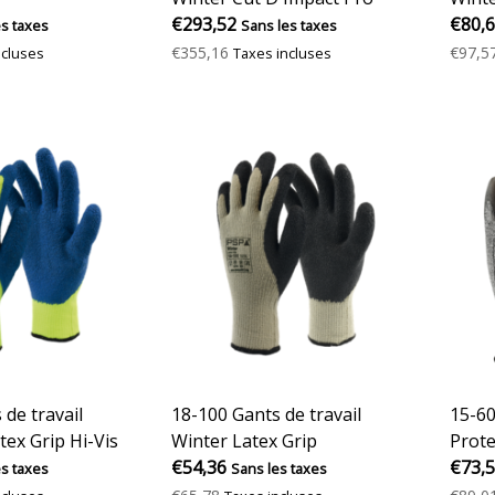
€293,52
€80,
es taxes
Sans les taxes
€355,16
€97,5
ncluses
Taxes incluses
 de travail
18-100 Gants de travail
15-60
tex Grip Hi-Vis
Winter Latex Grip
Prote
€54,36
€73,
es taxes
Sans les taxes