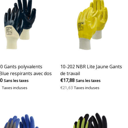
0 Gants polyvalents
10-202 NBR Lite Jaune Gants
lue respirants avec dos
de travail
ille
40
€17,88
Sans les taxes
Sans les taxes
1
€21,63
Taxes incluses
Taxes incluses