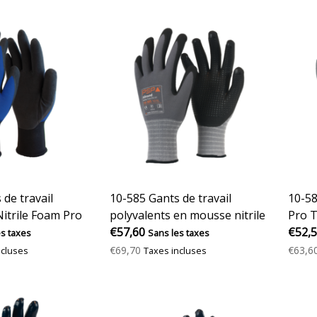
 de travail
10-585 Gants de travail
10-58
Nitrile Foam Pro
polyvalents en mousse nitrile
Pro T
Pro DT
€57,60
€52,
es taxes
Sans les taxes
€69,70
€63,6
ncluses
Taxes incluses