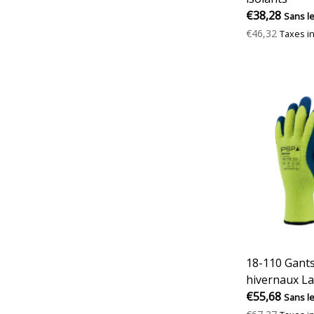
€38,28
Sans l
€46,32
Taxes i
18-110 Gants
hivernaux La
€55,68
Sans l