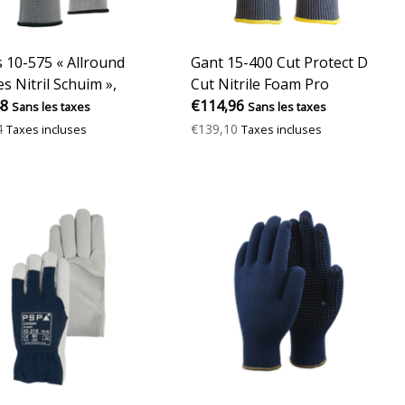
 10-575 « Allround
Gant 15-400 Cut Protect D
s Nitril Schuim »,
Cut Nitrile Foam Pro
ur noire
48
€114,96
Sans les taxes
Sans les taxes
4
€139,10
Taxes incluses
Taxes incluses