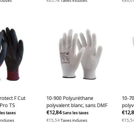
€65,78
€89,0
ncluses
Taxes incluses
rotect F Cut
10-900 Polyuréthane
10-70
 Pro TS
polyvalent blanc, sans DMF
polyv
€12,84
€12,
les taxes
Sans les taxes
€15,54
€15,5
incluses
Taxes incluses