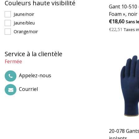
Couleurs haute visibilité
Gant 10-510 «
Foam », noir
Jaune/noir
€18,60
Sans l
Jaune/bleu
€22,51
Taxes i
Orange/noir
Service à la clientèle
Fermée
Appelez-nous
Courriel
20-078 Gants
isolants