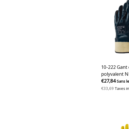
10-222 Gant d
polyvalent N
€27,84
Sans l
€33,69
Taxes i