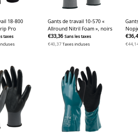
vail 18-800
Gants de travail 10-570 «
Gants
rip Pro
Allround Nitril Foam », noirs
Nopje
€33,36
coule
€36,
es taxes
Sans les taxes
€40,37
€44,1
incluses
Taxes incluses