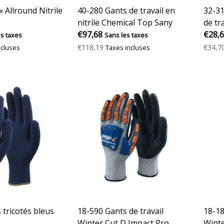
 Allround Nitrile
40-280 Gants de travail en
32-31
nitrile Chemical Top Sany
de tr
€97,68
€28,
es taxes
Sans les taxes
€118,19
€34,7
ncluses
Taxes incluses
 tricotés bleus
18-590 Gants de travail
18-18
Winter Cut D Impact Pro
Winte