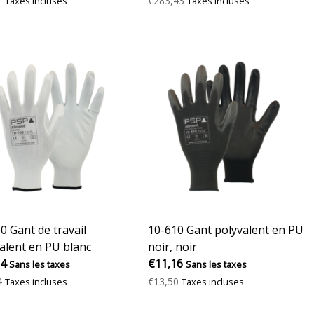
1
€283,43
Taxes incluses
Taxes incluses
0 Gant de travail
10-610 Gant polyvalent en PU
alent en PU blanc
noir, noir
84
€11,16
Sans les taxes
Sans les taxes
4
€13,50
Taxes incluses
Taxes incluses