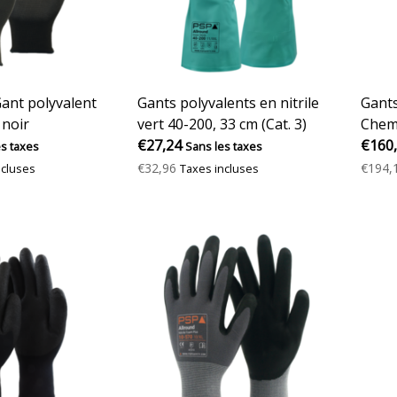
ant polyvalent
Gants polyvalents en nitrile
Gants
 noir
vert 40-200, 33 cm (Cat. 3)
Chemi
€27,24
Pro »
€160
es taxes
Sans les taxes
€32,96
€194,
ncluses
Taxes incluses