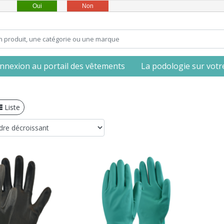
Oui
Non
nnexion au portail des vêtements
La podologie sur votre 
Liste