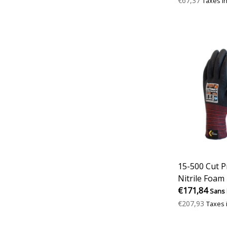
€67,37
Taxes i
15-500 Cut P
Nitrile Foam
€171,84
Sans 
€207,93
Taxes 