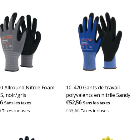
0 Allround Nitrile Foam
10-470 Gants de travail
S, noir/gris
polyvalents en nitrile Sandy
56
Pro
€52,56
Sans les taxes
Sans les taxes
0
€63,60
Taxes incluses
Taxes incluses