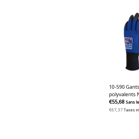
10-590 Gants
polyvalents 
TS
€55,68
Sans l
€67,37
Taxes i