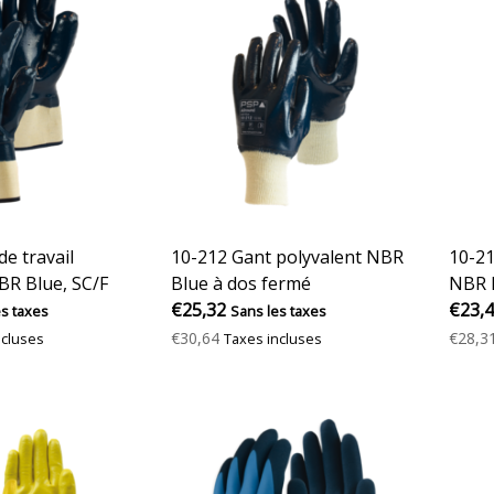
e travail
10-212 Gant polyvalent NBR
10-21
BR Blue, SC/F
Blue à dos fermé
NBR B
€25,32
en ma
€23,
es taxes
Sans les taxes
€30,64
€28,3
ncluses
Taxes incluses