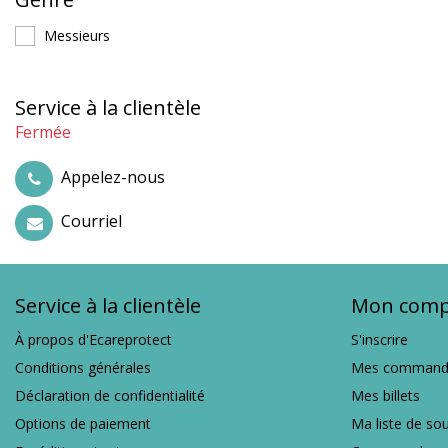
Messieurs
Service à la clientèle
Fermée
Appelez-nous
Courriel
Service à la clientèle
Mon comp
À propos d'Ecareprotect
S'inscrire
Conditions générales
Mes command
Déclaration de confidentialité
Mes billets
Options de paiement
Ma liste de so