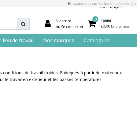
En savoir plus sur les témoins (cookies) »
Français
0
Panier
S'inscrire
€0,00
ou Se connecter
Sans les taxes
lieu de travail
Nos marques
Catalogues
 conditions de travail froides. Fabriqués à partir de matériaux
our le travail en extérieur et les basses températures.