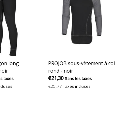
çon long
PROJOB sous-vêtement à col
noir
rond - noir
€21,30
es taxes
Sans les taxes
€25,77
ncluses
Taxes incluses