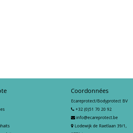
te
Coordonnées
Ecareprotect/Bodyprotect BV
es
+32 (0)51 70 20 92
info@ecareprotect.be
uhaits
Lodewijk de Raetlaan 39/1,