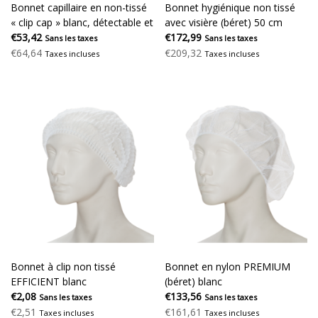
Bonnet capillaire en non-tissé
Bonnet hygiénique non tissé
« clip cap » blanc, détectable et
avec visière (béret) 50 cm
efficace
€53,42
blanc
€172,99
Sans les taxes
Sans les taxes
€64,64
€209,32
Taxes incluses
Taxes incluses
Bonnet à clip non tissé
Bonnet en nylon PREMIUM
EFFICIENT blanc
(béret) blanc
€2,08
€133,56
Sans les taxes
Sans les taxes
€2,51
€161,61
Taxes incluses
Taxes incluses