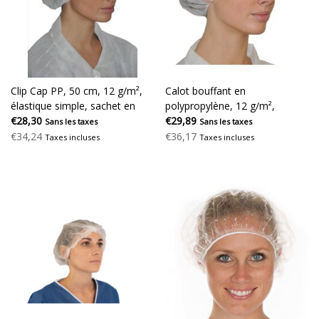
Clip Cap PP, 50 cm, 12 g/m²,
Calot bouffant en
élastique simple, sachet en
polypropylène, 12 g/m²,
polyéthylène
€28,30
élastique simple, 53 cm, 500
€29,89
Sans les taxes
Sans les taxes
pièces
€34,24
€36,17
Taxes incluses
Taxes incluses