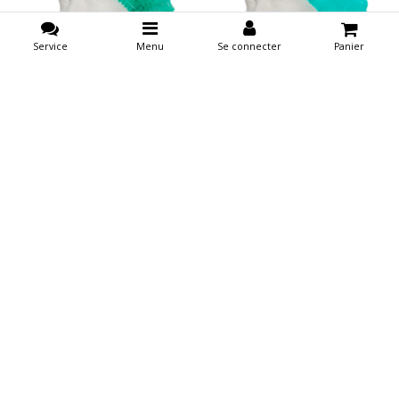
Service
Menu
Se connecter
Panier
Comparer les produits
0 Produits
Bonnet à clip en non-tissé
Bareau chirurgical non tissé
EFFICIENT, vert
PREMIUM (bérelet) vert
€20,99
€81,62
Sans les taxes
Sans les taxes
€25,40
€98,76
Taxes incluses
Taxes incluses