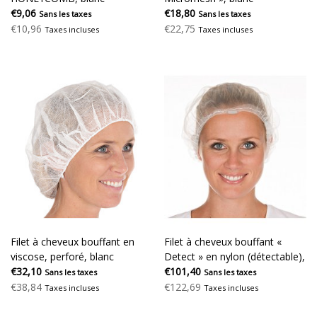
€9,06
€18,80
Sans les taxes
Sans les taxes
€10,96
€22,75
Taxes incluses
Taxes incluses
Filet à cheveux bouffant en
Filet à cheveux bouffant «
viscose, perforé, blanc
Detect » en nylon (détectable),
€32,10
blanc
€101,40
Sans les taxes
Sans les taxes
€38,84
€122,69
Taxes incluses
Taxes incluses