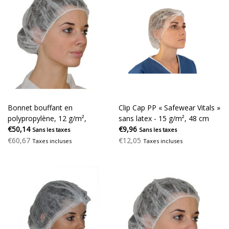
Bonnet bouffant en
Clip Cap PP « Safewear Vitals »
polypropylène, 12 g/m²,
sans latex - 15 g/m², 48 cm
élastique simple
€50,14
€9,96
Sans les taxes
Sans les taxes
€60,67
€12,05
Taxes incluses
Taxes incluses