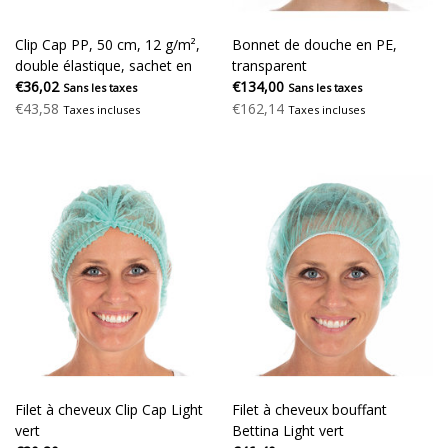
Clip Cap PP, 50 cm, 12 g/m²,
Bonnet de douche en PE,
double élastique, sachet en
transparent
polyéthylène de 1 000 pièces
€36,02
€134,00
Sans les taxes
Sans les taxes
€43,58
€162,14
Taxes incluses
Taxes incluses
Filet à cheveux Clip Cap Light
Filet à cheveux bouffant
vert
Bettina Light vert