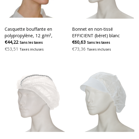
Casquette bouffante en
Bonnet en non-tissé
polypropylène, 12 g/m²,
EFFICIENT (béret) blanc
élastique simple, sachet en
€44,22
€60,63
Sans les taxes
Sans les taxes
polyéthylène de 1 000 pièces
€53,51
€73,36
Taxes incluses
Taxes incluses