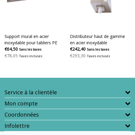
Support mural en acier
Distributeur haut de gamme
inoxydable pour tabliers PE
en acier inoxydable
(sur bloc)
€64,50
€242,40
Sans les taxes
Sans les taxes
€78,05
€293,30
Taxes incluses
Taxes incluses
Service à la clientèle
Mon compte
Coordonnées
Infolettre