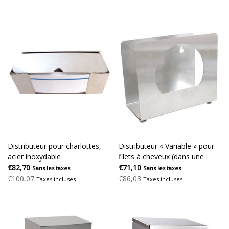
Distributeur pour charlottes,
Distributeur « Variable » pour
acier inoxydable
filets à cheveux (dans une
€82,70
boîte), acier inoxydable
€71,10
Sans les taxes
Sans les taxes
€100,07
€86,03
Taxes incluses
Taxes incluses