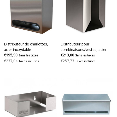
Distributeur de charlottes,
Distributeur pour
acier inoxydable
combinaisons/vestes, acier
€195,90
inoxydable
€213,00
Sans les taxes
Sans les taxes
€237,04
€257,73
Taxes incluses
Taxes incluses