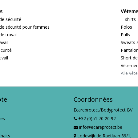
s
Vêtemen
de sécurité
T-shirts
de sécurité pour femmes
Polos
e travail
Pulls
avail
Sweats 
curité
Pantalon
avail
Short de 
Vêtement
Alle vêt
te
Coordonnées
Ecareprotect/Bodyprotect BV
es
+32 (0)51 70 20 92
info@ecareprotect.be
uhaits
Lodewijk de Raetlaan 39/1,