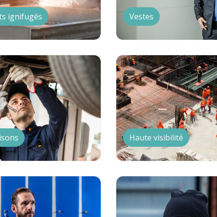
s ignifugés
Vestes
isons
Haute visibilité