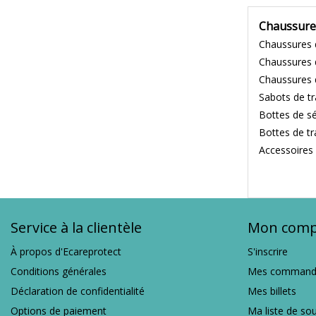
Chaussure
Chaussures 
Chaussures 
Chaussures d
Sabots de tr
Bottes de sé
Bottes de tr
Accessoires
Service à la clientèle
Mon comp
À propos d'Ecareprotect
S'inscrire
Conditions générales
Mes command
Déclaration de confidentialité
Mes billets
Options de paiement
Ma liste de so