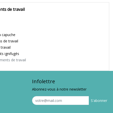
ts de travail
à capuche
s de travail
travail
s ignifugés
ements de travail
Infolettre
Abonnez-vous à notre newsletter
S'abonner