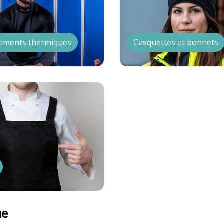
ements thermiques
Casquettes et bonnets
ue