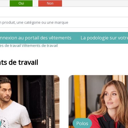
Oui
Non
nnexion au portail des vêtements
La podologie sur votre 
s de travail
Vêtements de travail
s de travail
Polos