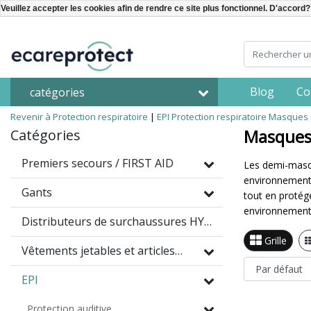
Veuillez accepter les cookies afin de rendre ce site plus fonctionnel. D'accord?
Blog
Co
catégories
Revenir à Protection respiratoire
|
EPI
Protection respiratoire
Masques 
Masques
Catégories
Premiers secours / FIRST AID
Les demi-masque
environnements
Gants
tout en protég
environnement 
Distributeurs de surchaussures HYGOMAT
Grille
Vêtements jetables et articles à usage unique
EPI
Protection auditive