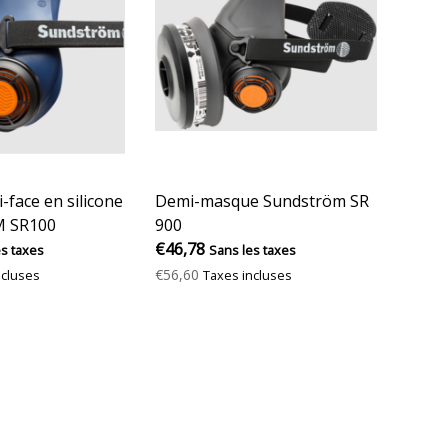
face en silicone
Demi-masque Sundström SR
 SR100
900
€46,78
es taxes
Sans les taxes
€56,60
ncluses
Taxes incluses