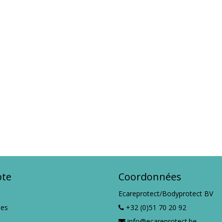
te
Coordonnées
Ecareprotect/Bodyprotect BV
es
+32 (0)51 70 20 92
info@ecareprotect.be