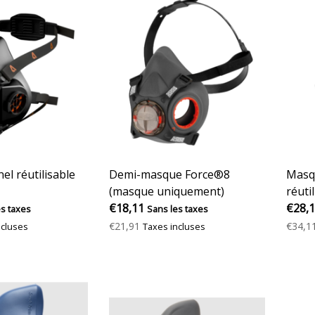
el réutilisable
Demi-masque Force®8
Masq
(masque uniquement)
réuti
€18,11
€28,
es taxes
Sans les taxes
€21,91
€34,1
ncluses
Taxes incluses