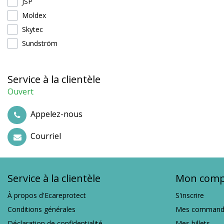
JSP
Moldex
Skytec
Sundström
Service à la clientèle
Ouvert
Appelez-nous
Courriel
Service à la clientèle
Mon comp
À propos d'Ecareprotect
S'inscrire
Conditions générales
Mes command
Déclaration de confidentialité
Mes billets