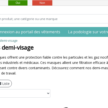
Oui
Non
nnexion au portail des vêtements
La podologie sur votre 
demi-visage
 demi-visage
s offrent une protection fiable contre les particules et les gaz nocif
 industriels et médicaux. Ces masques allient une filtration efficace
eant contre divers contaminants. Découvrez comment nos demi-masque
de travail.
Liste