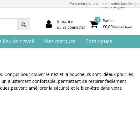
En savoir plus sur les témoins (cookies) »
Français
0
Panier
S'inscrire
€0,00
ou Se connecter
Sans les taxes
lieu de travail
Nos marques
Catalogues
s. Conçus pour couvrir le nez et la bouche, ils sont idéaux pour les
 à un ajustement confortable, permettant de respirer facilement
s peuvent améliorer la sécurité et le bien-être dans votre