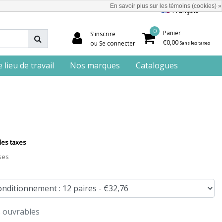
En savoir plus sur les témoins (cookies) »
Français
0
Panier
S'inscrire
€0,00
ou Se connecter
Sans les taxes
lieu de travail
Nos marques
Catalogues
les taxes
ses
s ouvrables