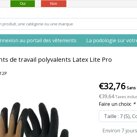
Oui
Non
nnexion au portail des vêtements
La podologie sur votre 
ts de travail polyvalents Latex Lite Pro
*12P
€32,76
Sans 
€39,64
Taxes inclu
Faire un choix:
*
Environ 7 jour