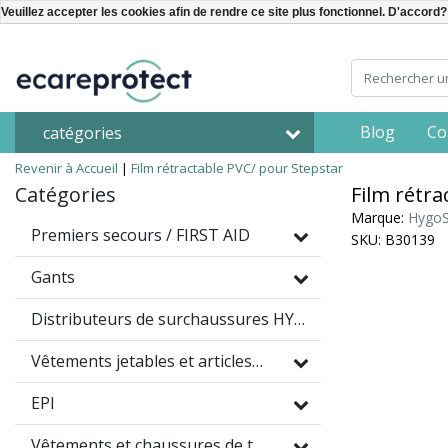
Veuillez accepter les cookies afin de rendre ce site plus fonctionnel. D'accord?
Blog
Co
catégories
Revenir à Accueil
|
Film rétractable PVC/ pour Stepstar
Catégories
Film rétra
Marque:
HygoS
Premiers secours / FIRST AID
SKU: B30139
Gants
Distributeurs de surchaussures HYGOMAT
Vêtements jetables et articles à usage unique
EPI
Vêtements et chaussures de travail