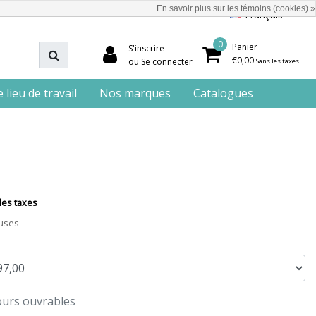
En savoir plus sur les témoins (cookies) »
Français
0
Panier
S'inscrire
€0,00
ou Se connecter
Sans les taxes
lieu de travail
Nos marques
Catalogues
les taxes
luses
jours ouvrables