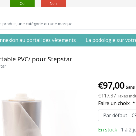
Oui
Non
nnexion au portail des vêtements
La podologie sur votre 
ctable PVC/ pour Stepstar
tar
€97,00
Sans 
€117,37
Taxes inc
Faire un choix:
*
En stock
1 à 2 