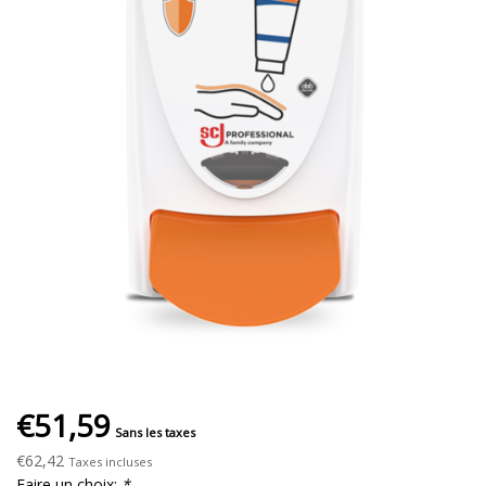
€51,59
Sans les taxes
€62,42
Taxes incluses
Faire un choix:
*