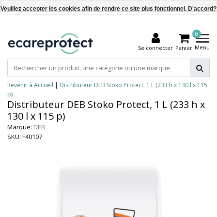
Veuillez accepter les cookies afin de rendre ce site plus fonctionnel. D'accord?
Oui
0
Non
Menu
Se connecter
Panier
En savoir plus sur les témoins (cookies) »
Revenir à Accueil
|
Distributeur DEB Stoko Protect, 1 L (233 h x 130 l x 115
p)
Distributeur DEB Stoko Protect, 1 L (233 h x
130 l x 115 p)
Marque:
DEB
SKU: F40107