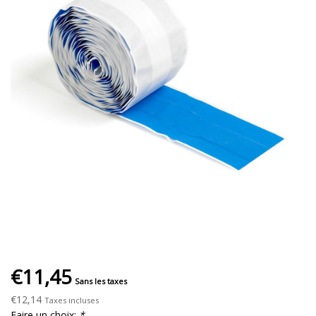
€11,45
Sans les taxes
€12,14
Taxes incluses
Faire un choix:
*