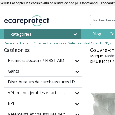
Veuillez accepter les cookies afin de rendre ce site plus fonctionnel. D'accord?
Blog
Co
catégories
Revenir à Accueil
|
Couvre-chaussures « Safe Feet Skid Guard » PP, XL
Catégories
Couvre-cha
Marque:
Medi
Premiers secours / FIRST AID
SKU: B10213 
Gants
Distributeurs de surchaussures HYGOMAT
Vêtements jetables et articles à usage unique
EPI
Vêtements et chaussures de travail