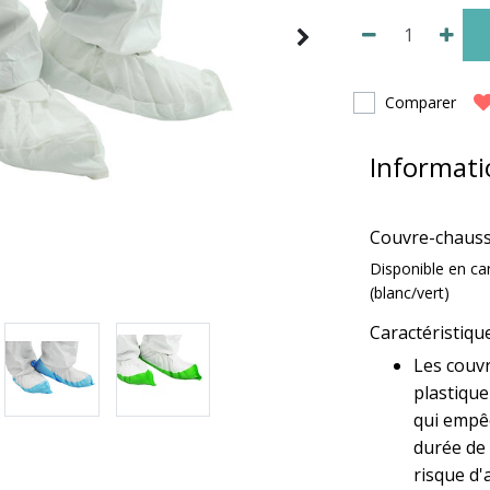
Comparer
Informati
Couvre-chaussu
Disponible en car
(blanc/vert)
Caractéristiqu
Les couv
plastiqu
qui empêc
durée de 
risque d'