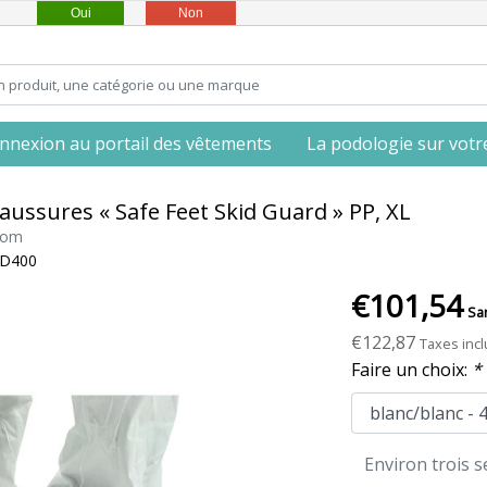
Oui
Non
nnexion au portail des vêtements
La podologie sur votre 
ussures « Safe Feet Skid Guard » PP, XL
com
*D400
€101,54
Sa
€122,87
Taxes inc
Faire un choix:
*
Environ trois 