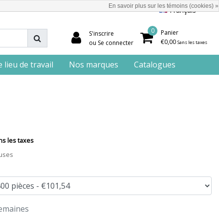
En savoir plus sur les témoins (cookies) »
Français
0
Panier
S'inscrire
€0,00
ou Se connecter
Sans les taxes
lieu de travail
Nos marques
Catalogues
ns les taxes
luses
semaines