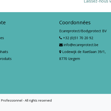
Laissez-nous v
te
Coordonnées
Ecareprotect/Bodyprotect BV
es
+32 (0)51 70 20 92
info@ecareprotect.be
uhaits
Lodewijk de Raetlaan 39/1,
roduits
8770 Izegem
n Professionnel - All rights reserved