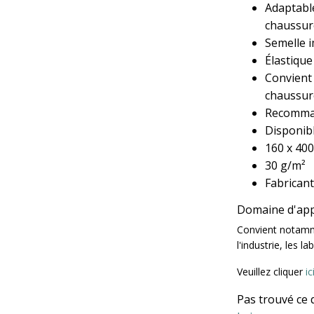
Adaptable
chaussur
Semelle 
Élastique
Convient 
chaussur
Recomman
Disponibl
160 x 40
30 g/m²
Fabricant
Domaine d'app
Convient notammen
l'industrie, les l
Veuillez cliquer
ic
Pas trouvé ce 