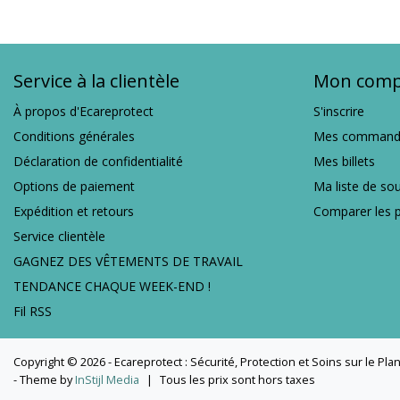
Service à la clientèle
Mon comp
À propos d'Ecareprotect
S'inscrire
Conditions générales
Mes command
Déclaration de confidentialité
Mes billets
Options de paiement
Ma liste de so
Expédition et retours
Comparer les p
Service clientèle
GAGNEZ DES VÊTEMENTS DE TRAVAIL
TENDANCE CHAQUE WEEK-END !
Fil RSS
Copyright © 2026 - Ecareprotect : Sécurité, Protection et Soins sur le Pla
- Theme by
InStijl Media
|
Tous les prix sont hors taxes