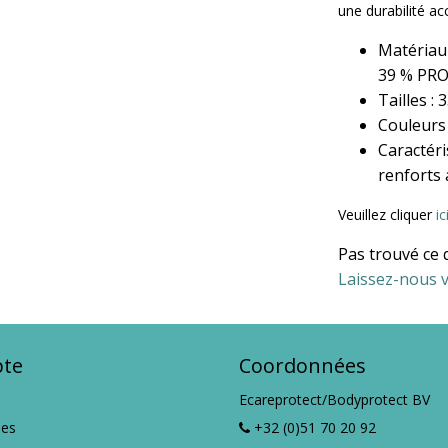
une durabilité ac
Matériau 
39 % PRO
Tailles : 
Couleurs 
Caractéri
renforts 
Veuillez cliquer
ic
Pas trouvé ce 
Laissez-nous v
te
Coordonnées
Ecareprotect/Bodyprotect BV
es
+32 (0)51 70 20 92