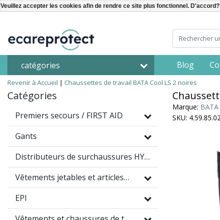
Veuillez accepter les cookies afin de rendre ce site plus fonctionnel. D'accord?
Blog
Co
catégories
Revenir à Accueil
|
Chaussettes de travail BATA Cool LS 2 noires
Catégories
Chaussette
Marque:
BATA
Premiers secours / FIRST AID
SKU: 4.59.85.0
Gants
Distributeurs de surchaussures HYGOMAT
Vêtements jetables et articles à usage unique
EPI
Vêtements et chaussures de travail