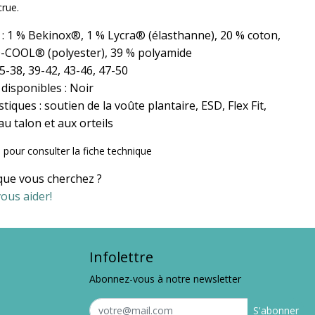
crue.
: 1 % Bekinox®, 1 % Lycra® (élasthanne), 20 % coton,
-COOL® (polyester), 39 % polyamide
35-38, 39-42, 43-46, 47-50
disponibles : Noir
stiques : soutien de la voûte plantaire, ESD, Flex Fit,
au talon et aux orteils
i
pour consulter la fiche technique
que vous cherchez ?
ous aider!
Infolettre
Abonnez-vous à notre newsletter
S'abonner