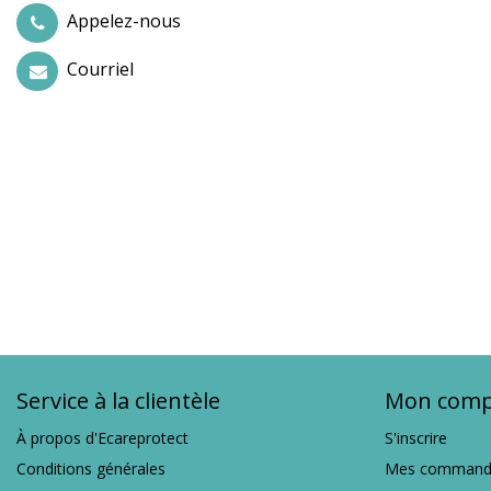
Appelez-nous
Courriel
Service à la clientèle
Mon comp
À propos d'Ecareprotect
S'inscrire
Conditions générales
Mes command