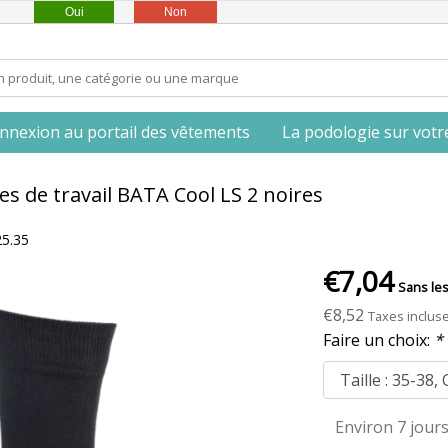
Oui
Non
nnexion au portail des vêtements
La podologie sur votre 
s de travail BATA Cool LS 2 noires
25.35
€7,04
Sans les
€8,52
Taxes inclus
Faire un choix:
*
Environ 7 jour