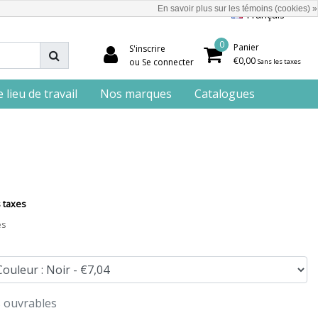
En savoir plus sur les témoins (cookies) »
Français
0
Panier
S'inscrire
€0,00
ou Se connecter
Sans les taxes
lieu de travail
Nos marques
Catalogues
 taxes
es
s ouvrables