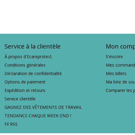
Service à la clientèle
Mon comp
À propos d'Ecareprotect
S'inscrire
Conditions générales
Mes command
Déclaration de confidentialité
Mes billets
Options de paiement
Ma liste de so
Expédition et retours
Comparer les p
Service clientèle
GAGNEZ DES VÊTEMENTS DE TRAVAIL
TENDANCE CHAQUE WEEK-END !
Fil RSS