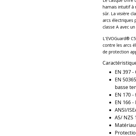
Le casque offre u
harnais intuitif 
sûr. La visière c
arcs électriques 
classe A avec un
L'EVOGuard® C5 M
contre les arcs 
de protection ap
Caractéristiqu
EN 397 - 
EN 50365 
basse ten
EN 170 - f
EN 166 - 
ANSI/ISE
AS/ NZS 
Matériau
Protectio