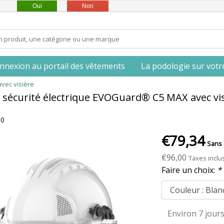
Oui
Non
nnexion au portail des vêtements
La podologie sur votre 
vec visière
 sécurité électrique EVOGuard® C5 MAX avec vi
00
€79,34
Sans 
€96,00
Taxes inclu
Faire un choix:
*
Environ 7 jour