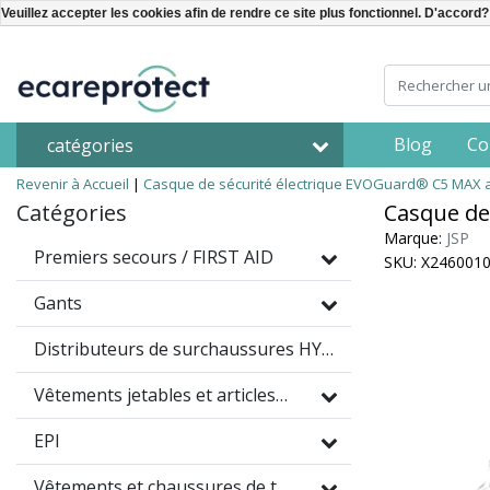
Veuillez accepter les cookies afin de rendre ce site plus fonctionnel. D'accord?
Blog
Co
catégories
Revenir à Accueil
|
Casque de sécurité électrique EVOGuard® C5 MAX a
Catégories
Casque de
Marque:
JSP
Premiers secours / FIRST AID
SKU: X246001
Gants
Distributeurs de surchaussures HYGOMAT
Vêtements jetables et articles à usage unique
EPI
Vêtements et chaussures de travail