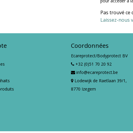
pour accéder à la
Pas trouvé ce 
Laissez-nous v
te
Coordonnées
Ecareprotect/Bodyprotect BV
es
+32 (0)51 70 20 92
info@ecareprotect.be
uhaits
Lodewijk de Raetlaan 39/1,
roduits
8770 Izegem