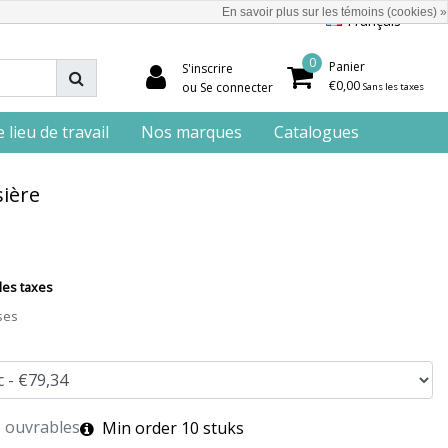
En savoir plus sur les témoins (cookies) »
Français
0
Panier
S'inscrire
€0,00
ou Se connecter
Sans les taxes
lieu de travail
Nos marques
Catalogues
sière
les taxes
ses
s ouvrables
Min order
10
stuks