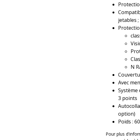
Protecti
Compatibi
jetables 
Protectio
clas
Vis
Prot
Clas
N R
Couvertu
Avec men
Système 
3 points
Autocolla
option)
Poids : 
Pour plus d'infor