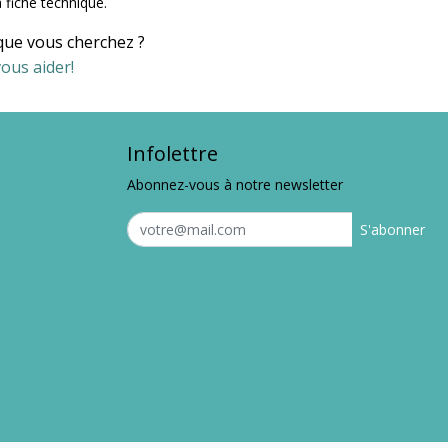
 fiche technique.
que vous cherchez ?
ous aider!
Infolettre
Abonnez-vous à notre newsletter
S'abonner