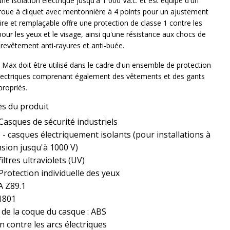
ne isolation électrique jusqu'à 1 000 Va.c. et est équipé d'un
à roue à cliquet avec mentonnière à 4 points pour un ajustement
laire et remplaçable offre une protection de classe 1 contre les
pour les yeux et le visage, ainsi qu'une résistance aux chocs de
 revêtement anti-rayures et anti-buée.
ax doit être utilisé dans le cadre d'un ensemble de protection
électriques comprenant également des vêtements et des gants
propriés.
es du produit
Casques de sécurité industriels
- casques électriquement isolants (pour installations à
sion jusqu'à 1000 V)
iltres ultraviolets (UV)
Protection individuelle des yeux
A Z89.1
1801
 de la coque du casque : ABS
n contre les arcs électriques