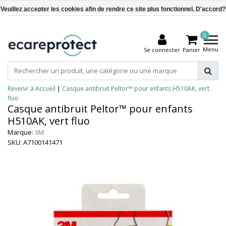
Veuillez accepter les cookies afin de rendre ce site plus fonctionnel. D'accord?
Oui
0
Non
Menu
Se connecter
Panier
En savoir plus sur les témoins (cookies) »
Revenir à Accueil
|
Casque antibruit Peltor™ pour enfants H510AK, vert
fluo
Casque antibruit Peltor™ pour enfants
H510AK, vert fluo
Marque:
3M
SKU: A7100141471