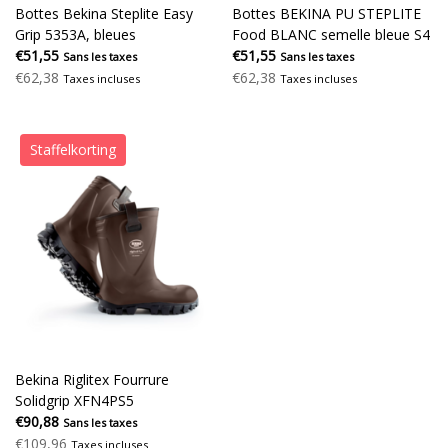
Bottes Bekina Steplite Easy
Bottes BEKINA PU STEPLITE
Grip 5353A, bleues
Food BLANC semelle bleue S4
€51,55
€51,55
Sans les taxes
Sans les taxes
€62,38
€62,38
Taxes incluses
Taxes incluses
Staffelkorting
Bekina Riglitex Fourrure
Solidgrip XFN4PS5
€90,88
Sans les taxes
€109,96
Taxes incluses